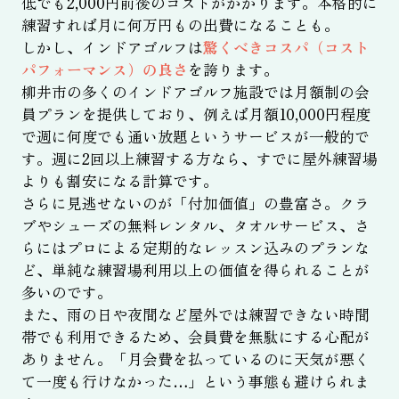
低でも2,000円前後のコストがかかります。本格的に
練習すれば月に何万円もの出費になることも。
しかし、インドアゴルフは
驚くべきコスパ（コスト
パフォーマンス）の良さ
を誇ります。
柳井市の多くのインドアゴルフ施設では月額制の会
員プランを提供しており、例えば月額10,000円程度
で週に何度でも通い放題というサービスが一般的で
す。週に2回以上練習する方なら、すでに屋外練習場
よりも割安になる計算です。
さらに見逃せないのが「付加価値」の豊富さ。クラ
ブやシューズの無料レンタル、タオルサービス、さ
らにはプロによる定期的なレッスン込みのプランな
ど、単純な練習場利用以上の価値を得られることが
多いのです。
また、雨の日や夜間など屋外では練習できない時間
帯でも利用できるため、会員費を無駄にする心配が
ありません。「月会費を払っているのに天気が悪く
て一度も行けなかった…」という事態も避けられま