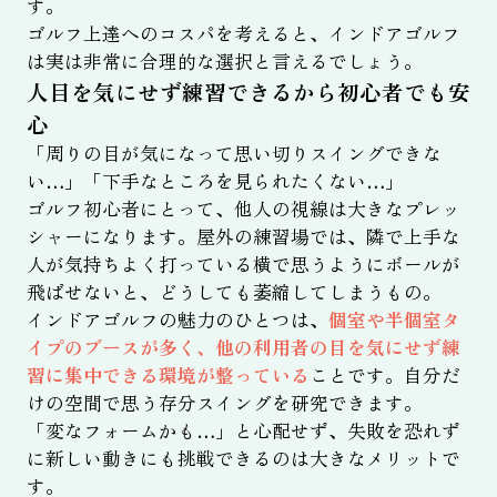
す。
ゴルフ上達へのコスパを考えると、インドアゴルフ
は実は非常に合理的な選択と言えるでしょう。
人目を気にせず練習できるから初心者でも安
心
「周りの目が気になって思い切りスイングできな
い…」「下手なところを見られたくない…」
ゴルフ初心者にとって、他人の視線は大きなプレッ
シャーになります。屋外の練習場では、隣で上手な
人が気持ちよく打っている横で思うようにボールが
飛ばせないと、どうしても萎縮してしまうもの。
インドアゴルフの魅力のひとつは、
個室や半個室タ
イプのブースが多く、他の利用者の目を気にせず練
習に集中できる環境が整っている
ことです。自分だ
けの空間で思う存分スイングを研究できます。
「変なフォームかも…」と心配せず、失敗を恐れず
に新しい動きにも挑戦できるのは大きなメリットで
す。