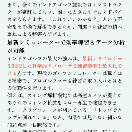
また、多くのインドアゴルフ施設ではインストラク
ターが常駐しており、困ったときにすぐにアドバイ
スをもらえます。「これでいいのかな？」という不
安をその場で解消できるため、間違った練習の積み
重ねによる弊害も防げます。
最新シミュレーターで効率練習＆データ分析
が可能
インドアゴルフの最大の強みは、
最新テクノロジー
を駆使した科学的アプローチで練習効率を最大化で
きる
点です。現代のゴルフシミュレーターは驚くほ
ど精密で、プロゴルファーも練習に取り入れるほど
の信頼性を誇ります。
例えば、スイング解析機能では高速カメラが捉えた
あなたのスイング軌道をスロー再生で確認できま
す。「クラブフェースが開いている」「トップでク
ラブが倒れている」など、肉眼では見えない細かな
問題点が一目瞭然です。
また、弾道測定器によってボールの初速、打ち出し