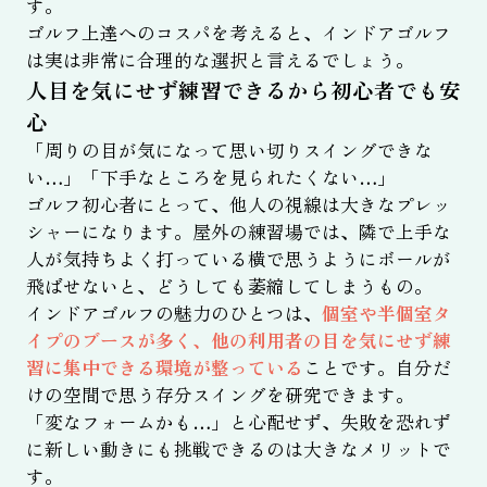
す。
ゴルフ上達へのコスパを考えると、インドアゴルフ
は実は非常に合理的な選択と言えるでしょう。
人目を気にせず練習できるから初心者でも安
心
「周りの目が気になって思い切りスイングできな
い…」「下手なところを見られたくない…」
ゴルフ初心者にとって、他人の視線は大きなプレッ
シャーになります。屋外の練習場では、隣で上手な
人が気持ちよく打っている横で思うようにボールが
飛ばせないと、どうしても萎縮してしまうもの。
インドアゴルフの魅力のひとつは、
個室や半個室タ
イプのブースが多く、他の利用者の目を気にせず練
習に集中できる環境が整っている
ことです。自分だ
けの空間で思う存分スイングを研究できます。
「変なフォームかも…」と心配せず、失敗を恐れず
に新しい動きにも挑戦できるのは大きなメリットで
す。