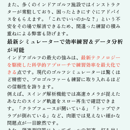
また、多くのインドアゴルフ施設ではインストラク
ターが常駐しており、困ったときにすぐにアドバイ
スをもらえます。「これでいいのかな？」という不
安をその場で解消できるため、間違った練習の積み
重ねによる弊害も防げます。
最新シミュレーターで効率練習＆データ分析
が可能
インドアゴルフの最大の強みは、
最新テクノロジー
を駆使した科学的アプローチで練習効率を最大化で
きる
点です。現代のゴルフシミュレーターは驚くほ
ど精密で、プロゴルファーも練習に取り入れるほど
の信頼性を誇ります。
例えば、スイング解析機能では高速カメラが捉えた
あなたのスイング軌道をスロー再生で確認できま
す。「クラブフェースが開いている」「トップでク
ラブが倒れている」など、肉眼では見えない細かな
問題点が一目瞭然です。
また、弾道測定器によってボールの初速、打ち出し