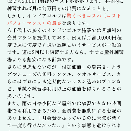
低でも2,000円前後のコストがかかります。本格的に
練習すれば月に何万円もの出費になることも。
しかし、インドアゴルフは
驚くべきコスパ（コスト
パフォーマンス）の良さ
を誇ります。
八千代市の多くのインドアゴルフ施設では月額制の
会員プランを提供しており、例えば月額10,000円程
度で週に何度でも通い放題というサービスが一般的
です。週に2回以上練習する方なら、すでに屋外練習
場よりも割安になる計算です。
さらに見逃せないのが「付加価値」の豊富さ。クラ
ブやシューズの無料レンタル、タオルサービス、さ
らにはプロによる定期的なレッスン込みのプランな
ど、単純な練習場利用以上の価値を得られることが
多いのです。
また、雨の日や夜間など屋外では練習できない時間
帯でも利用できるため、会員費を無駄にする心配が
ありません。「月会費を払っているのに天気が悪く
て一度も行けなかった…」という事態も避けられま