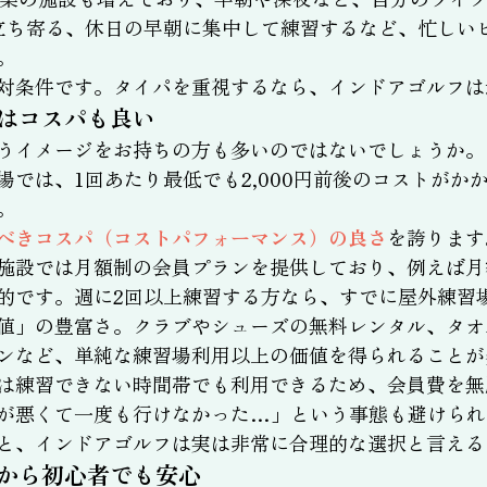
立ち寄る、休日の早朝に集中して練習するなど、忙しい
。
対条件です。タイパを重視するなら、インドアゴルフは
はコスパも良い
うイメージをお持ちの方も多いのではないでしょうか。
場では、1回あたり最低でも2,000円前後のコストがか
。
べきコスパ（コストパフォーマンス）の良さ
を誇ります
施設では月額制の会員プランを提供しており、例えば月額1
的です。週に2回以上練習する方なら、すでに屋外練習
値」の豊富さ。クラブやシューズの無料レンタル、タオ
ンなど、単純な練習場利用以上の価値を得られることが
は練習できない時間帯でも利用できるため、会員費を無
が悪くて一度も行けなかった…」という事態も避けられ
と、インドアゴルフは実は非常に合理的な選択と言える
から初心者でも安心