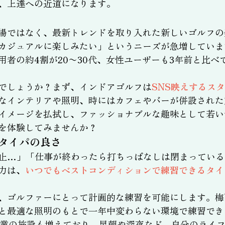
、上達への近道になります。
場ではなく、最新トレンドを取り入れた新しいゴルフの
カジュアルに楽しみたい」というニーズが急増していま
用者の約4割が20〜30代、女性ユーザーも3年前と比
でしょうか？まず、インドアゴルフは
SNS映えするス
なインテリアや照明、時にはカフェやバーが併設された
イメージを払拭し、ファッショナブルな趣味として若い
を体験してみませんか？
タイパの良さ
止…」「仕事が終わったら打ちっぱなしは閉まっている
力は、
いつでもベストコンディションで練習できるタイ
、ゴルファーにとって計画的な練習を可能にします。梅
と最適な照明のもとで一年中変わらない環境で練習でき
営業の施設も増えており、早朝や深夜など、自分のライ