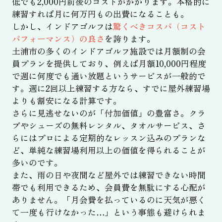
低でも2,000円前後のコストがかかります。本格的に
練習すれば月に何万円もの出費になることも。
しかし、インドアゴルフは
驚くべきコスパ（コスト
パフォーマンス）の良さ
を誇ります。
土浦市の多くのインドアゴルフ施設では月額制の会
員プランを提供しており、例えば月額10,000円程度
で週に何度でも通い放題というサービスが一般的で
す。週に2回以上練習する方なら、すでに屋外練習場
よりも割安になる計算です。
さらに見逃せないのが「付加価値」の豊富さ。クラ
ブやシューズの無料レンタル、タオルサービス、さ
らにはプロによる定期的なレッスン込みのプランな
ど、単純な練習場利用以上の価値を得られることが
多いのです。
また、雨の日や夜間など屋外では練習できない時間
帯でも利用できるため、会員費を無駄にする心配が
ありません。「月会費を払っているのに天気が悪く
て一度も行けなかった…」という事態も避けられま