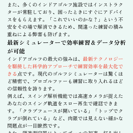
また、多くのインドアゴルフ施設ではインストラク
ターが常駐しており、困ったときにすぐにアドバイ
スをもらえます。「これでいいのかな？」という不
安をその場で解消できるため、間違った練習の積み
重ねによる弊害も防げます。
最新シミュレーターで効率練習＆データ分析
が可能
インドアゴルフの最大の強みは、
最新テクノロジー
を駆使した科学的アプローチで練習効率を最大化で
きる
点です。現代のゴルフシミュレーターは驚くほ
ど精密で、プロゴルファーも練習に取り入れるほど
の信頼性を誇ります。
例えば、スイング解析機能では高速カメラが捉えた
あなたのスイング軌道をスロー再生で確認できま
す。「クラブフェースが開いている」「トップでク
ラブが倒れている」など、肉眼では見えない細かな
問題点が一目瞭然です。
また、弾道測定器によってボールの初速、打ち出し