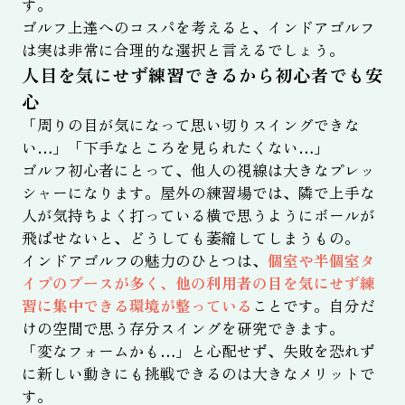
す。
ゴルフ上達へのコスパを考えると、インドアゴルフ
は実は非常に合理的な選択と言えるでしょう。
人目を気にせず練習できるから初心者でも安
心
「周りの目が気になって思い切りスイングできな
い…」「下手なところを見られたくない…」
ゴルフ初心者にとって、他人の視線は大きなプレッ
シャーになります。屋外の練習場では、隣で上手な
人が気持ちよく打っている横で思うようにボールが
飛ばせないと、どうしても萎縮してしまうもの。
インドアゴルフの魅力のひとつは、
個室や半個室タ
イプのブースが多く、他の利用者の目を気にせず練
習に集中できる環境が整っている
ことです。自分だ
けの空間で思う存分スイングを研究できます。
「変なフォームかも…」と心配せず、失敗を恐れず
に新しい動きにも挑戦できるのは大きなメリットで
す。