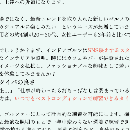
、上達への近道になります。
場ではなく、最新トレンドを取り入れた新しいゴルフの
カジュアルに楽しみたい」というニーズが急増していま
用者の約4割が20〜30代、女性ユーザーも3年前と比
でしょうか？まず、インドアゴルフは
SNS映えするス
なインテリアや照明、時にはカフェやバーが併設された
イメージを払拭し、ファッショナブルな趣味として若い
を体験してみませんか？
タイパの良さ
止…」「仕事が終わったら打ちっぱなしは閉まっている
力は、
いつでもベストコンディションで練習できるタイ
、ゴルファーにとって計画的な練習を可能にします。梅
と最適な照明のもとで一年中変わらない環境で練習でき
営業の施設も増えており、早朝や深夜など、自分のライ