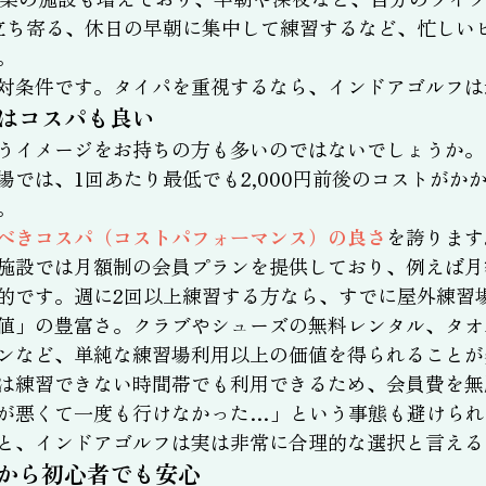
立ち寄る、休日の早朝に集中して練習するなど、忙しい
。
対条件です。タイパを重視するなら、インドアゴルフは
はコスパも良い
うイメージをお持ちの方も多いのではないでしょうか。
場では、1回あたり最低でも2,000円前後のコストがか
。
べきコスパ（コストパフォーマンス）の良さ
を誇ります
施設では月額制の会員プランを提供しており、例えば月額1
的です。週に2回以上練習する方なら、すでに屋外練習
値」の豊富さ。クラブやシューズの無料レンタル、タオ
ンなど、単純な練習場利用以上の価値を得られることが
は練習できない時間帯でも利用できるため、会員費を無
が悪くて一度も行けなかった…」という事態も避けられ
と、インドアゴルフは実は非常に合理的な選択と言える
から初心者でも安心