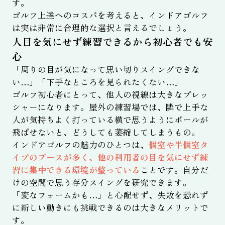
す。
ゴルフ上達へのコスパを考えると、インドアゴルフ
は実は非常に合理的な選択と言えるでしょう。
人目を気にせず練習できるから初心者でも安
心
「周りの目が気になって思い切りスイングできな
い…」「下手なところを見られたくない…」
ゴルフ初心者にとって、他人の視線は大きなプレッ
シャーになります。屋外の練習場では、隣で上手な
人が気持ちよく打っている横で思うようにボールが
飛ばせないと、どうしても萎縮してしまうもの。
インドアゴルフの魅力のひとつは、
個室や半個室タ
イプのブースが多く、他の利用者の目を気にせず練
習に集中できる環境が整っている
ことです。自分だ
けの空間で思う存分スイングを研究できます。
「変なフォームかも…」と心配せず、失敗を恐れず
に新しい動きにも挑戦できるのは大きなメリットで
す。