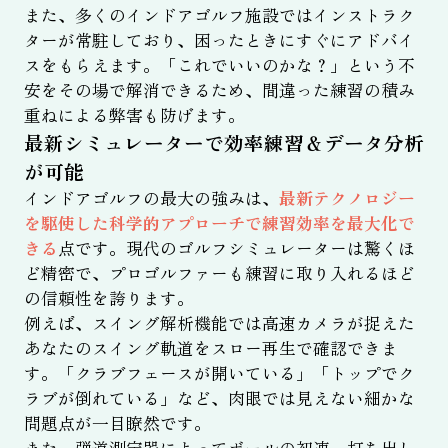
また、多くのインドアゴルフ施設ではインストラク
ターが常駐しており、困ったときにすぐにアドバイ
スをもらえます。「これでいいのかな？」という不
安をその場で解消できるため、間違った練習の積み
重ねによる弊害も防げます。
最新シミュレーターで効率練習＆データ分析
が可能
インドアゴルフの最大の強みは、
最新テクノロジー
を駆使した科学的アプローチで練習効率を最大化で
きる
点です。現代のゴルフシミュレーターは驚くほ
ど精密で、プロゴルファーも練習に取り入れるほど
の信頼性を誇ります。
例えば、スイング解析機能では高速カメラが捉えた
あなたのスイング軌道をスロー再生で確認できま
す。「クラブフェースが開いている」「トップでク
ラブが倒れている」など、肉眼では見えない細かな
問題点が一目瞭然です。
また、弾道測定器によってボールの初速、打ち出し