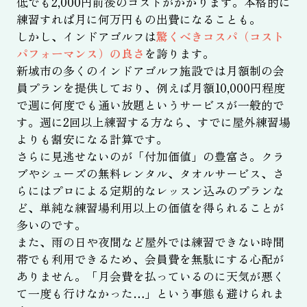
低でも2,000円前後のコストがかかります。本格的に
練習すれば月に何万円もの出費になることも。
しかし、インドアゴルフは
驚くべきコスパ（コスト
パフォーマンス）の良さ
を誇ります。
新城市の多くのインドアゴルフ施設では月額制の会
員プランを提供しており、例えば月額10,000円程度
で週に何度でも通い放題というサービスが一般的で
す。週に2回以上練習する方なら、すでに屋外練習場
よりも割安になる計算です。
さらに見逃せないのが「付加価値」の豊富さ。クラ
ブやシューズの無料レンタル、タオルサービス、さ
らにはプロによる定期的なレッスン込みのプランな
ど、単純な練習場利用以上の価値を得られることが
多いのです。
また、雨の日や夜間など屋外では練習できない時間
帯でも利用できるため、会員費を無駄にする心配が
ありません。「月会費を払っているのに天気が悪く
て一度も行けなかった…」という事態も避けられま