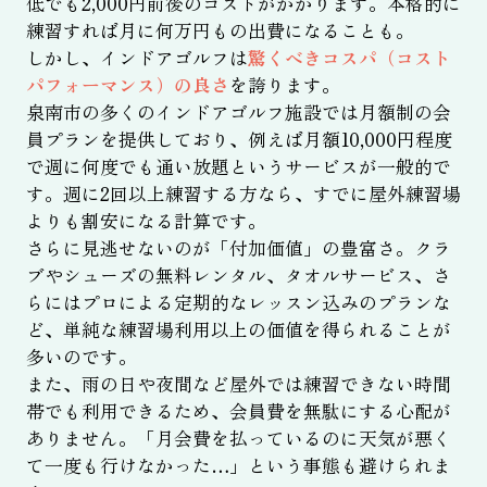
低でも2,000円前後のコストがかかります。本格的に
練習すれば月に何万円もの出費になることも。
しかし、インドアゴルフは
驚くべきコスパ（コスト
パフォーマンス）の良さ
を誇ります。
泉南市の多くのインドアゴルフ施設では月額制の会
員プランを提供しており、例えば月額10,000円程度
で週に何度でも通い放題というサービスが一般的で
す。週に2回以上練習する方なら、すでに屋外練習場
よりも割安になる計算です。
さらに見逃せないのが「付加価値」の豊富さ。クラ
ブやシューズの無料レンタル、タオルサービス、さ
らにはプロによる定期的なレッスン込みのプランな
ど、単純な練習場利用以上の価値を得られることが
多いのです。
また、雨の日や夜間など屋外では練習できない時間
帯でも利用できるため、会員費を無駄にする心配が
ありません。「月会費を払っているのに天気が悪く
て一度も行けなかった…」という事態も避けられま