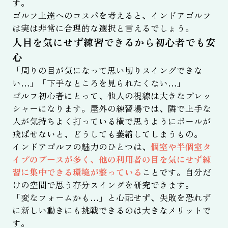
す。
ゴルフ上達へのコスパを考えると、インドアゴルフ
は実は非常に合理的な選択と言えるでしょう。
人目を気にせず練習できるから初心者でも安
心
「周りの目が気になって思い切りスイングできな
い…」「下手なところを見られたくない…」
ゴルフ初心者にとって、他人の視線は大きなプレッ
シャーになります。屋外の練習場では、隣で上手な
人が気持ちよく打っている横で思うようにボールが
飛ばせないと、どうしても萎縮してしまうもの。
インドアゴルフの魅力のひとつは、
個室や半個室タ
イプのブースが多く、他の利用者の目を気にせず練
習に集中できる環境が整っている
ことです。自分だ
けの空間で思う存分スイングを研究できます。
「変なフォームかも…」と心配せず、失敗を恐れず
に新しい動きにも挑戦できるのは大きなメリットで
す。