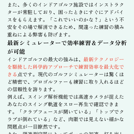
また、多くのインドアゴルフ施設ではインストラク
ターが常駐しており、困ったときにすぐにアドバイ
スをもらえます。「これでいいのかな？」という不
安をその場で解消できるため、間違った練習の積み
重ねによる弊害も防げます。
最新シミュレーターで効率練習＆データ分析
が可能
インドアゴルフの最大の強みは、
最新テクノロジー
を駆使した科学的アプローチで練習効率を最大化で
きる
点です。現代のゴルフシミュレーターは驚くほ
ど精密で、プロゴルファーも練習に取り入れるほど
の信頼性を誇ります。
例えば、スイング解析機能では高速カメラが捉えた
あなたのスイング軌道をスロー再生で確認できま
す。「クラブフェースが開いている」「トップでク
ラブが倒れている」など、肉眼では見えない細かな
問題点が一目瞭然です。
また、弾道測定器によってボールの初速、打ち出し