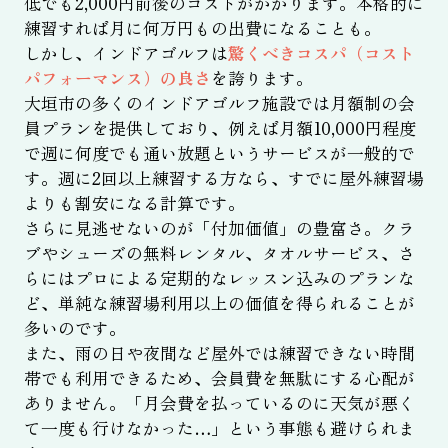
低でも2,000円前後のコストがかかります。本格的に
練習すれば月に何万円もの出費になることも。
しかし、インドアゴルフは
驚くべきコスパ（コスト
パフォーマンス）の良さ
を誇ります。
大垣市の多くのインドアゴルフ施設では月額制の会
員プランを提供しており、例えば月額10,000円程度
で週に何度でも通い放題というサービスが一般的で
す。週に2回以上練習する方なら、すでに屋外練習場
よりも割安になる計算です。
さらに見逃せないのが「付加価値」の豊富さ。クラ
ブやシューズの無料レンタル、タオルサービス、さ
らにはプロによる定期的なレッスン込みのプランな
ど、単純な練習場利用以上の価値を得られることが
多いのです。
また、雨の日や夜間など屋外では練習できない時間
帯でも利用できるため、会員費を無駄にする心配が
ありません。「月会費を払っているのに天気が悪く
て一度も行けなかった…」という事態も避けられま