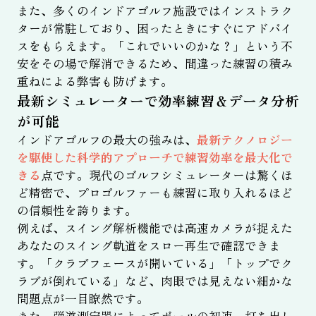
また、多くのインドアゴルフ施設ではインストラク
ターが常駐しており、困ったときにすぐにアドバイ
スをもらえます。「これでいいのかな？」という不
安をその場で解消できるため、間違った練習の積み
重ねによる弊害も防げます。
最新シミュレーターで効率練習＆データ分析
が可能
インドアゴルフの最大の強みは、
最新テクノロジー
を駆使した科学的アプローチで練習効率を最大化で
きる
点です。現代のゴルフシミュレーターは驚くほ
ど精密で、プロゴルファーも練習に取り入れるほど
の信頼性を誇ります。
例えば、スイング解析機能では高速カメラが捉えた
あなたのスイング軌道をスロー再生で確認できま
す。「クラブフェースが開いている」「トップでク
ラブが倒れている」など、肉眼では見えない細かな
問題点が一目瞭然です。
また、弾道測定器によってボールの初速、打ち出し