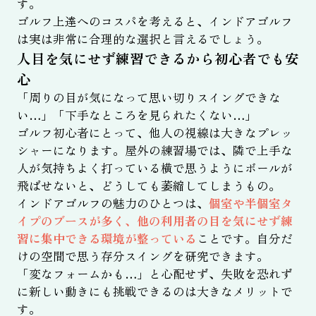
す。
ゴルフ上達へのコスパを考えると、インドアゴルフ
は実は非常に合理的な選択と言えるでしょう。
人目を気にせず練習できるから初心者でも安
心
「周りの目が気になって思い切りスイングできな
い…」「下手なところを見られたくない…」
ゴルフ初心者にとって、他人の視線は大きなプレッ
シャーになります。屋外の練習場では、隣で上手な
人が気持ちよく打っている横で思うようにボールが
飛ばせないと、どうしても萎縮してしまうもの。
インドアゴルフの魅力のひとつは、
個室や半個室タ
イプのブースが多く、他の利用者の目を気にせず練
習に集中できる環境が整っている
ことです。自分だ
けの空間で思う存分スイングを研究できます。
「変なフォームかも…」と心配せず、失敗を恐れず
に新しい動きにも挑戦できるのは大きなメリットで
す。