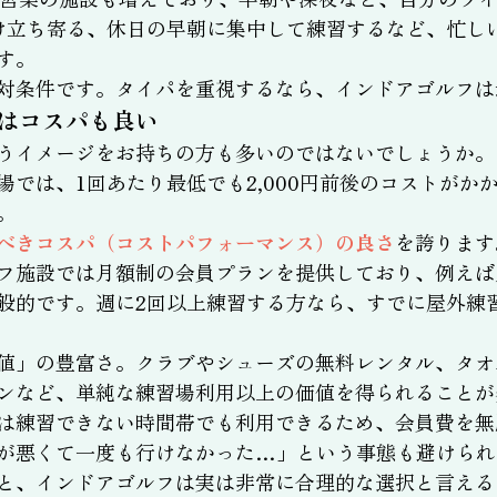
け立ち寄る、休日の早朝に集中して練習するなど、忙し
す。
対条件です。タイパを重視するなら、インドアゴルフは
はコスパも良い
うイメージをお持ちの方も多いのではないでしょうか。
場では、1回あたり最低でも2,000円前後のコストがか
。
べきコスパ（コストパフォーマンス）の良さ
を誇ります
フ施設では月額制の会員プランを提供しており、例えば月額
般的です。週に2回以上練習する方なら、すでに屋外練
値」の豊富さ。クラブやシューズの無料レンタル、タオ
ンなど、単純な練習場利用以上の価値を得られることが
は練習できない時間帯でも利用できるため、会員費を無
が悪くて一度も行けなかった…」という事態も避けられ
と、インドアゴルフは実は非常に合理的な選択と言える