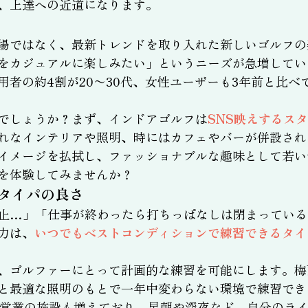
、上達への近道になります。
場ではなく、最新トレンドを取り入れた新しいゴルフの
をカジュアルに楽しみたい」というニーズが急増してい
用者の約4割が20〜30代、女性ユーザーも3年前と比
でしょうか？まず、インドアゴルフは
SNS映えするス
れなインテリアや照明、時にはカフェやバーが併設され
イメージを払拭し、ファッショナブルな趣味として若い
を体験してみませんか？
タイパの良さ
止…」「仕事が終わったら打ちっぱなしは閉まっている
力は、
いつでもベストコンディションで練習できるタイ
、ゴルファーにとって計画的な練習を可能にします。梅
と最適な照明のもとで一年中変わらない環境で練習でき
間営業の施設も増えており、早朝や深夜など、自分のラ