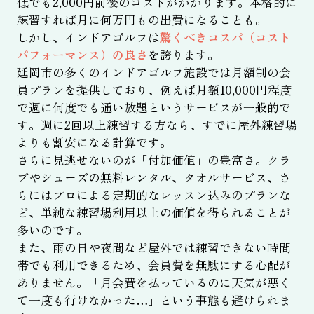
低でも2,000円前後のコストがかかります。本格的に
練習すれば月に何万円もの出費になることも。
しかし、インドアゴルフは
驚くべきコスパ（コスト
パフォーマンス）の良さ
を誇ります。
延岡市の多くのインドアゴルフ施設では月額制の会
員プランを提供しており、例えば月額10,000円程度
で週に何度でも通い放題というサービスが一般的で
す。週に2回以上練習する方なら、すでに屋外練習場
よりも割安になる計算です。
さらに見逃せないのが「付加価値」の豊富さ。クラ
ブやシューズの無料レンタル、タオルサービス、さ
らにはプロによる定期的なレッスン込みのプランな
ど、単純な練習場利用以上の価値を得られることが
多いのです。
また、雨の日や夜間など屋外では練習できない時間
帯でも利用できるため、会員費を無駄にする心配が
ありません。「月会費を払っているのに天気が悪く
て一度も行けなかった…」という事態も避けられま