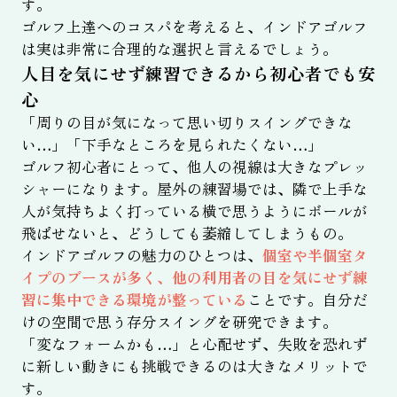
す。
ゴルフ上達へのコスパを考えると、インドアゴルフ
は実は非常に合理的な選択と言えるでしょう。
人目を気にせず練習できるから初心者でも安
心
「周りの目が気になって思い切りスイングできな
い…」「下手なところを見られたくない…」
ゴルフ初心者にとって、他人の視線は大きなプレッ
シャーになります。屋外の練習場では、隣で上手な
人が気持ちよく打っている横で思うようにボールが
飛ばせないと、どうしても萎縮してしまうもの。
インドアゴルフの魅力のひとつは、
個室や半個室タ
イプのブースが多く、他の利用者の目を気にせず練
習に集中できる環境が整っている
ことです。自分だ
けの空間で思う存分スイングを研究できます。
「変なフォームかも…」と心配せず、失敗を恐れず
に新しい動きにも挑戦できるのは大きなメリットで
す。