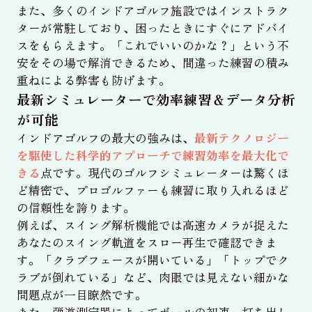
また、多くのインドアゴルフ施設ではインストラク
ターが常駐しており、困ったときにすぐにアドバイ
スをもらえます。「これでいいのかな？」という不
安をその場で解消できるため、間違った練習の積み
重ねによる弊害も防げます。
最新シミュレーターで効率練習＆データ分析
が可能
インドアゴルフの最大の強みは、
最新テクノロジー
を駆使した科学的アプローチで練習効率を最大化で
きる
点です。現代のゴルフシミュレーターは驚くほ
ど精密で、プロゴルファーも練習に取り入れるほど
の信頼性を誇ります。
例えば、スイング解析機能では高速カメラが捉えた
あなたのスイング軌道をスロー再生で確認できま
す。「クラブフェースが開いている」「トップでク
ラブが倒れている」など、肉眼では見えない細かな
問題点が一目瞭然です。
また、弾道測定器によってボールの初速、打ち出し