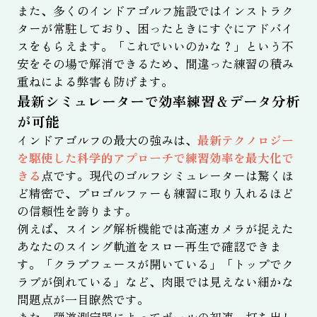
また、多くのインドアゴルフ施設ではインストラク
ターが常駐しており、困ったときにすぐにアドバイ
スをもらえます。「これでいいのかな？」という不
安をその場で解消できるため、間違った練習の積み
重ねによる弊害も防げます。
最新シミュレーターで効率練習＆データ分析
が可能
インドアゴルフの最大の強みは、
最新テクノロジー
を駆使した科学的アプローチで練習効率を最大化で
きる
点です。現代のゴルフシミュレーターは驚くほ
ど精密で、プロゴルファーも練習に取り入れるほど
の信頼性を誇ります。
例えば、スイング解析機能では高速カメラが捉えた
あなたのスイング軌道をスロー再生で確認できま
す。「クラブフェースが開いている」「トップでク
ラブが倒れている」など、肉眼では見えない細かな
問題点が一目瞭然です。
また、弾道測定器によってボールの初速、打ち出し