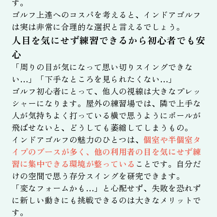
す。
ゴルフ上達へのコスパを考えると、インドアゴルフ
は実は非常に合理的な選択と言えるでしょう。
人目を気にせず練習できるから初心者でも安
心
「周りの目が気になって思い切りスイングできな
い…」「下手なところを見られたくない…」
ゴルフ初心者にとって、他人の視線は大きなプレッ
シャーになります。屋外の練習場では、隣で上手な
人が気持ちよく打っている横で思うようにボールが
飛ばせないと、どうしても萎縮してしまうもの。
インドアゴルフの魅力のひとつは、
個室や半個室タ
イプのブースが多く、他の利用者の目を気にせず練
習に集中できる環境が整っている
ことです。自分だ
けの空間で思う存分スイングを研究できます。
「変なフォームかも…」と心配せず、失敗を恐れず
に新しい動きにも挑戦できるのは大きなメリットで
す。