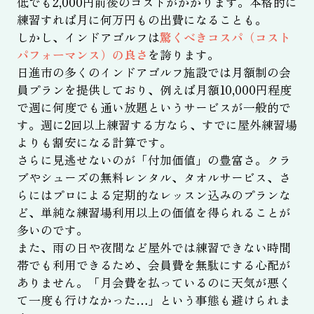
低でも2,000円前後のコストがかかります。本格的に
練習すれば月に何万円もの出費になることも。
しかし、インドアゴルフは
驚くべきコスパ（コスト
パフォーマンス）の良さ
を誇ります。
日進市の多くのインドアゴルフ施設では月額制の会
員プランを提供しており、例えば月額10,000円程度
で週に何度でも通い放題というサービスが一般的で
す。週に2回以上練習する方なら、すでに屋外練習場
よりも割安になる計算です。
さらに見逃せないのが「付加価値」の豊富さ。クラ
ブやシューズの無料レンタル、タオルサービス、さ
らにはプロによる定期的なレッスン込みのプランな
ど、単純な練習場利用以上の価値を得られることが
多いのです。
また、雨の日や夜間など屋外では練習できない時間
帯でも利用できるため、会員費を無駄にする心配が
ありません。「月会費を払っているのに天気が悪く
て一度も行けなかった…」という事態も避けられま