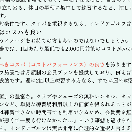
け立ち寄る、休日の早朝に集中して練習するなど、忙し
す。
対条件です。タイパを重視するなら、インドアゴルフは
はコスパも良い
うイメージをお持ちの方も多いのではないでしょうか。
場では、1回あたり最低でも2,000円前後のコストがか
。
べきコスパ（コストパフォーマンス）の良さ
を誇ります
フ施設では月額制の会員プランを提供しており、例えば月額
般的です。週に2回以上練習する方なら、すでに屋外練
値」の豊富さ。クラブやシューズの無料レンタル、タオ
ンなど、単純な練習場利用以上の価値を得られることが
は練習できない時間帯でも利用できるため、会員費を無
が悪くて一度も行けなかった…」という事態も避けられ
と、インドアゴルフは実は非常に合理的な選択と言える