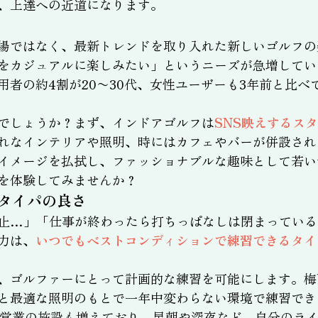
、上達への近道になります。
場ではなく、最新トレンドを取り入れた新しいゴルフの
をカジュアルに楽しみたい」というニーズが急増してい
用者の約4割が20〜30代、女性ユーザーも3年前と比
でしょうか？まず、インドアゴルフは
SNS映えするス
れなインテリアや照明、時にはカフェやバーが併設され
イメージを払拭し、ファッショナブルな趣味として若い
を体験してみませんか？
タイパの良さ
止…」「仕事が終わったら打ちっぱなしは閉まっている
力は、
いつでもベストコンディションで練習できるタイ
、ゴルファーにとって計画的な練習を可能にします。梅
と最適な照明のもとで一年中変わらない環境で練習でき
間営業の施設も増えており、早朝や深夜など、自分のラ