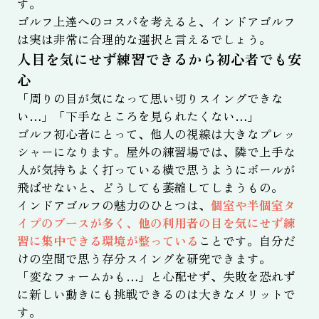
す。
ゴルフ上達へのコスパを考えると、インドアゴルフ
は実は非常に合理的な選択と言えるでしょう。
人目を気にせず練習できるから初心者でも安
心
「周りの目が気になって思い切りスイングできな
い…」「下手なところを見られたくない…」
ゴルフ初心者にとって、他人の視線は大きなプレッ
シャーになります。屋外の練習場では、隣で上手な
人が気持ちよく打っている横で思うようにボールが
飛ばせないと、どうしても萎縮してしまうもの。
インドアゴルフの魅力のひとつは、
個室や半個室タ
イプのブースが多く、他の利用者の目を気にせず練
習に集中できる環境が整っている
ことです。自分だ
けの空間で思う存分スイングを研究できます。
「変なフォームかも…」と心配せず、失敗を恐れず
に新しい動きにも挑戦できるのは大きなメリットで
す。