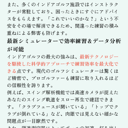
また、多くのインドアゴルフ施設ではインストラク
ターが常駐しており、困ったときにすぐにアドバイ
スをもらえます。「これでいいのかな？」という不
安をその場で解消できるため、間違った練習の積み
重ねによる弊害も防げます。
最新シミュレーターで効率練習＆データ分析
が可能
インドアゴルフの最大の強みは、
最新テクノロジー
を駆使した科学的アプローチで練習効率を最大化で
きる
点です。現代のゴルフシミュレーターは驚くほ
ど精密で、プロゴルファーも練習に取り入れるほど
の信頼性を誇ります。
例えば、スイング解析機能では高速カメラが捉えた
あなたのスイング軌道をスロー再生で確認できま
す。「クラブフェースが開いている」「トップでク
ラブが倒れている」など、肉眼では見えない細かな
問題点が一目瞭然です。
また、弾道測定器によってボールの初速、打ち出し