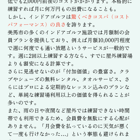
低でも2,000円前後のコストがかかります。本格的に
練習すれば月に何万円もの出費になることも。
しかし、インドアゴルフは
驚くべきコスパ（コスト
パフォーマンス）の良さ
を誇ります。
美馬市の多くのインドアゴルフ施設では月額制の会
員プランを提供しており、例えば月額10,000円程度
で週に何度でも通い放題というサービスが一般的で
す。週に2回以上練習する方なら、すでに屋外練習場
よりも割安になる計算です。
さらに見逃せないのが「付加価値」の豊富さ。クラ
ブやシューズの無料レンタル、タオルサービス、さ
らにはプロによる定期的なレッスン込みのプランな
ど、単純な練習場利用以上の価値を得られることが
多いのです。
また、雨の日や夜間など屋外では練習できない時間
帯でも利用できるため、会員費を無駄にする心配が
ありません。「月会費を払っているのに天気が悪く
て一度も行けなかった…」という事態も避けられま