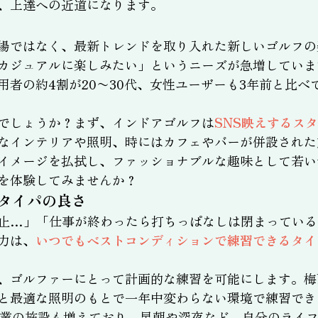
、上達への近道になります。
場ではなく、最新トレンドを取り入れた新しいゴルフの
カジュアルに楽しみたい」というニーズが急増していま
用者の約4割が20〜30代、女性ユーザーも3年前と比
でしょうか？まず、インドアゴルフは
SNS映えするス
なインテリアや照明、時にはカフェやバーが併設された
イメージを払拭し、ファッショナブルな趣味として若い
を体験してみませんか？
タイパの良さ
止…」「仕事が終わったら打ちっぱなしは閉まっている
力は、
いつでもベストコンディションで練習できるタイ
、ゴルファーにとって計画的な練習を可能にします。梅
と最適な照明のもとで一年中変わらない環境で練習でき
営業の施設も増えており、早朝や深夜など、自分のライ