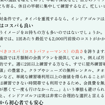
立ち寄る、休日の早朝に集中して練習するなど、忙しい
。
対条件です。タイパを重視するなら、インドアゴルフは
はコスパも良い
うイメージをお持ちの方も多いのではないでしょうか。
場では、1回あたり最低でも2,000円前後のコストがか
。
べきコスパ（コストパフォーマンス）の良さ
を誇ります
施設では月額制の会員プランを提供しており、例えば月額1
的です。週に2回以上練習する方なら、すでに屋外練習
値」の豊富さ。クラブやシューズの無料レンタル、タオ
ンなど、単純な練習場利用以上の価値を得られることが
は練習できない時間帯でも利用できるため、会員費を無
が悪くて一度も行けなかった…」という事態も避けられ
と、インドアゴルフは実は非常に合理的な選択と言える
から初心者でも安心