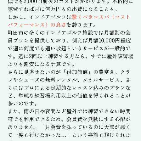
低でも2,000円前後のコストがかかります。本格的に
練習すれば月に何万円もの出費になることも。
しかし、インドアゴルフは
驚くべきコスパ（コスト
パフォーマンス）の良さ
を誇ります。
町田市の多くのインドアゴルフ施設では月額制の会
員プランを提供しており、例えば月額10,000円程度
で週に何度でも通い放題というサービスが一般的で
す。週に2回以上練習する方なら、すでに屋外練習場
よりも割安になる計算です。
さらに見逃せないのが「付加価値」の豊富さ。クラ
ブやシューズの無料レンタル、タオルサービス、さ
らにはプロによる定期的なレッスン込みのプランな
ど、単純な練習場利用以上の価値を得られることが
多いのです。
また、雨の日や夜間など屋外では練習できない時間
帯でも利用できるため、会員費を無駄にする心配が
ありません。「月会費を払っているのに天気が悪く
て一度も行けなかった…」という事態も避けられま