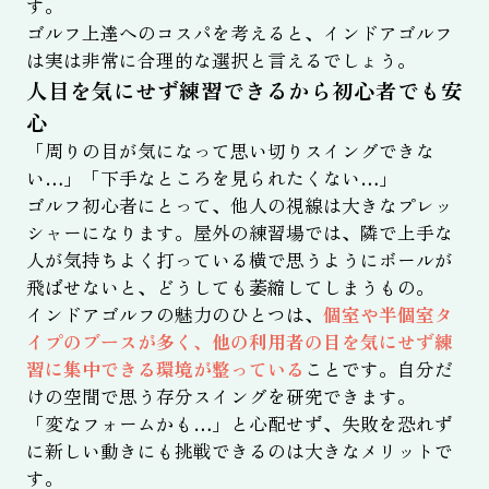
す。
ゴルフ上達へのコスパを考えると、インドアゴルフ
は実は非常に合理的な選択と言えるでしょう。
人目を気にせず練習できるから初心者でも安
心
「周りの目が気になって思い切りスイングできな
い…」「下手なところを見られたくない…」
ゴルフ初心者にとって、他人の視線は大きなプレッ
シャーになります。屋外の練習場では、隣で上手な
人が気持ちよく打っている横で思うようにボールが
飛ばせないと、どうしても萎縮してしまうもの。
インドアゴルフの魅力のひとつは、
個室や半個室タ
イプのブースが多く、他の利用者の目を気にせず練
習に集中できる環境が整っている
ことです。自分だ
けの空間で思う存分スイングを研究できます。
「変なフォームかも…」と心配せず、失敗を恐れず
に新しい動きにも挑戦できるのは大きなメリットで
す。