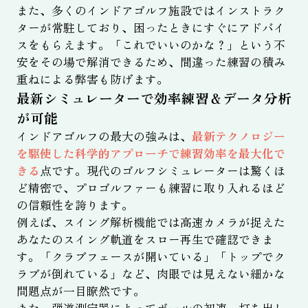
また、多くのインドアゴルフ施設ではインストラク
ターが常駐しており、困ったときにすぐにアドバイ
スをもらえます。「これでいいのかな？」という不
安をその場で解消できるため、間違った練習の積み
重ねによる弊害も防げます。
最新シミュレーターで効率練習＆データ分析
が可能
インドアゴルフの最大の強みは、
最新テクノロジー
を駆使した科学的アプローチで練習効率を最大化で
きる
点です。現代のゴルフシミュレーターは驚くほ
ど精密で、プロゴルファーも練習に取り入れるほど
の信頼性を誇ります。
例えば、スイング解析機能では高速カメラが捉えた
あなたのスイング軌道をスロー再生で確認できま
す。「クラブフェースが開いている」「トップでク
ラブが倒れている」など、肉眼では見えない細かな
問題点が一目瞭然です。
また、弾道測定器によってボールの初速、打ち出し