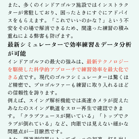
また、多くのインドアゴルフ施設ではインストラク
ターが常駐しており、困ったときにすぐにアドバイ
スをもらえます。「これでいいのかな？」という不
安をその場で解消できるため、間違った練習の積み
重ねによる弊害も防げます。
最新シミュレーターで効率練習＆データ分析
が可能
インドアゴルフの最大の強みは、
最新テクノロジー
を駆使した科学的アプローチで練習効率を最大化で
きる
点です。現代のゴルフシミュレーターは驚くほ
ど精密で、プロゴルファーも練習に取り入れるほど
の信頼性を誇ります。
例えば、スイング解析機能では高速カメラが捉えた
あなたのスイング軌道をスロー再生で確認できま
す。「クラブフェースが開いている」「トップでク
ラブが倒れている」など、肉眼では見えない細かな
問題点が一目瞭然です。
また、弾道測定器によってボールの初速、打ち出し