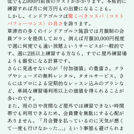
低でも2,000円前後のコストがかかります。本格的に
練習すれば月に何万円もの出費になることも。
しかし、インドアゴルフは
驚くべきコスパ（コスト
パフォーマンス）の良さ
を誇ります。
草津市の多くのインドアゴルフ施設では月額制の会
員プランを提供しており、例えば月額10,000円程度
で週に何度でも通い放題というサービスが一般的で
す。週に2回以上練習する方なら、すでに屋外練習場
よりも割安になる計算です。
さらに見逃せないのが「付加価値」の豊富さ。クラ
ブやシューズの無料レンタル、タオルサービス、さ
らにはプロによる定期的なレッスン込みのプランな
ど、単純な練習場利用以上の価値を得られることが
多いのです。
また、雨の日や夜間など屋外では練習できない時間
帯でも利用できるため、会員費を無駄にする心配が
ありません。「月会費を払っているのに天気が悪く
て一度も行けなかった…」という事態も避けられま