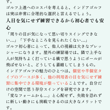
す。
ゴルフ上達へのコスパを考えると、インドアゴルフ
は実は非常に合理的な選択と言えるでしょう。
人目を気にせず練習できるから初心者でも安
心
「周りの目が気になって思い切りスイングできな
い…」「下手なところを見られたくない…」
ゴルフ初心者にとって、他人の視線は大きなプレッ
シャーになります。屋外の練習場では、隣で上手な
人が気持ちよく打っている横で思うようにボールが
飛ばせないと、どうしても萎縮してしまうもの。
インドアゴルフの魅力のひとつは、
個室や半個室タ
イプのブースが多く、他の利用者の目を気にせず練
習に集中できる環境が整っている
ことです。自分だ
けの空間で思う存分スイングを研究できます。
「変なフォームかも…」と心配せず、失敗を恐れず
に新しい動きにも挑戦できるのは大きなメリットで
す。