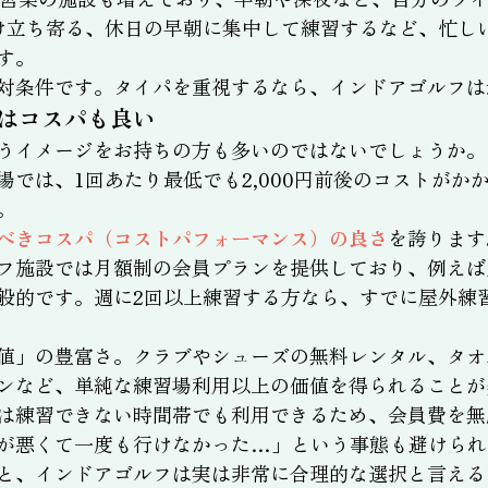
け立ち寄る、休日の早朝に集中して練習するなど、忙し
す。
対条件です。タイパを重視するなら、インドアゴルフは
はコスパも良い
うイメージをお持ちの方も多いのではないでしょうか。
場では、1回あたり最低でも2,000円前後のコストがか
。
べきコスパ（コストパフォーマンス）の良さ
を誇ります
フ施設では月額制の会員プランを提供しており、例えば月額
般的です。週に2回以上練習する方なら、すでに屋外練
値」の豊富さ。クラブやシューズの無料レンタル、タオ
ンなど、単純な練習場利用以上の価値を得られることが
は練習できない時間帯でも利用できるため、会員費を無
が悪くて一度も行けなかった…」という事態も避けられ
と、インドアゴルフは実は非常に合理的な選択と言える