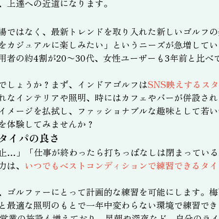
、上達への近道になります。
場ではなく、最新トレンドを取り入れた新しいゴルフの
をカジュアルに楽しみたい」というニーズが急増してい
用者の約4割が20〜30代、女性ユーザーも3年前と比
でしょうか？まず、インドアゴルフは
SNS映えするス
れなインテリアや照明、時にはカフェやバーが併設され
イメージを払拭し、ファッショナブルな趣味として若い
を体験してみませんか？
タイパの良さ
止…」「仕事が終わったら打ちっぱなしは閉まっている
力は、
いつでもベストコンディションで練習できるタイ
、ゴルファーにとって計画的な練習を可能にします。梅
と最適な照明のもとで一年中変わらない環境で練習でき
間営業の施設も増えており、早朝や深夜など、自分のラ