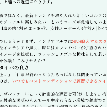
、上達への近道になります。
場ではなく、最新トレンドを取り入れた新しいゴルフの
カジュアルに楽しみたい」というニーズが急増していま
用者の約4割が20〜30代、女性ユーザーも3年前と比
でしょうか？まず、インドアゴルフは
SNS映えするス
なインテリアや照明、時にはカフェやバーが併設された
イメージを払拭し、ファッショナブルな趣味として若い
を体験してみませんか？
タイパの良さ
止…」「仕事が終わったら打ちっぱなしは閉まっている
力は、
いつでもベストコンディションで練習できるタイ
、ゴルファーにとって計画的な練習を可能にします。梅
と最適な照明のもとで一年中変わらない環境で練習でき
営業の施設も増えており、早朝や深夜など、自分のライ