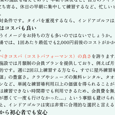
立ち寄る、休日の早朝に集中して練習するなど、忙しい
。
対条件です。タイパを重視するなら、インドアゴルフは
はコスパも良い
うイメージをお持ちの方も多いのではないでしょうか。
場では、1回あたり最低でも2,000円前後のコストがか
。
べきコスパ（コストパフォーマンス）の良さ
を誇ります
施設では月額制の会員プランを提供しており、例えば月額1
的です。週に2回以上練習する方なら、すでに屋外練習
値」の豊富さ。クラブやシューズの無料レンタル、タオ
ンなど、単純な練習場利用以上の価値を得られることが
は練習できない時間帯でも利用できるため、会員費を無
が悪くて一度も行けなかった…」という事態も避けられ
と、インドアゴルフは実は非常に合理的な選択と言える
から初心者でも安心