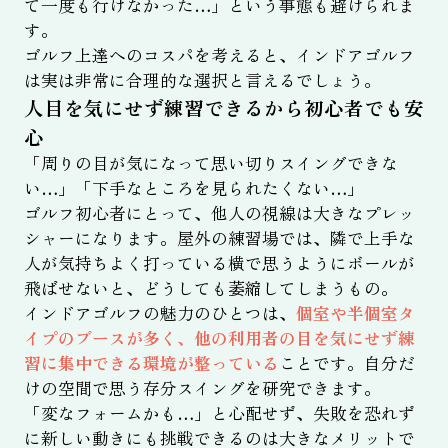
て一度も行けなかった…」という事態も避けられま
す。
ゴルフ上達へのコスパを考えると、インドアゴルフ
は実は非常に合理的な選択と言えるでしょう。
人目を気にせず練習できるから初心者でも安
心
「周りの目が気になって思い切りスイングできな
い…」「下手なところを見られたくない…」
ゴルフ初心者にとって、他人の視線は大きなプレッ
シャーになります。屋外の練習場では、隣で上手な
人が気持ちよく打っている横で思うようにボールが
飛ばせないと、どうしても萎縮してしまうもの。
インドアゴルフの魅力のひとつは、
個室や半個室タ
イプのブースが多く、他の利用者の目を気にせず練
習に集中できる環境が整っている
ことです。自分だ
けの空間で思う存分スイングを研究できます。
「変なフォームかも…」と心配せず、失敗を恐れず
に新しい動きにも挑戦できるのは大きなメリットで