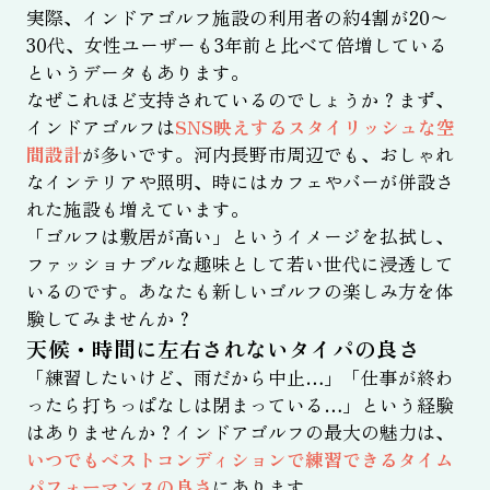
実際、インドアゴルフ施設の利用者の約4割が20〜
30代、女性ユーザーも3年前と比べて倍増している
というデータもあります。
なぜこれほど支持されているのでしょうか？まず、
インドアゴルフは
SNS映えするスタイリッシュな空
間設計
が多いです。河内長野市周辺でも、おしゃれ
なインテリアや照明、時にはカフェやバーが併設さ
れた施設も増えています。
「ゴルフは敷居が高い」というイメージを払拭し、
ファッショナブルな趣味として若い世代に浸透して
いるのです。あなたも新しいゴルフの楽しみ方を体
験してみませんか？
天候・時間に左右されないタイパの良さ
「練習したいけど、雨だから中止…」「仕事が終わ
ったら打ちっぱなしは閉まっている…」という経験
はありませんか？インドアゴルフの最大の魅力は、
いつでもベストコンディションで練習できるタイム
パフォーマンスの良さ
にあります。