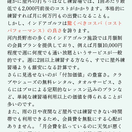
確かに屋外の打ちっぱなし練習場では、1回あたり最
低でも2,000円前後のコストがかかります。本格的に
練習すれば月に何万円もの出費になることも。
しかし、インドアゴルフは
驚くべきコスパ（コスト
パフォーマンス）の良さ
を誇ります。
河内長野市の多くのインドアゴルフ施設では月額制
の会員プランを提供しており、例えば月額10,000円
程度で週に何度でも通い放題というサービスが一般
的です。週に2回以上練習する方なら、すでに屋外練
習場よりも割安になる計算です。
さらに見逃せないのが「付加価値」の豊富さ。クラ
ブやシューズの無料レンタル、タオルサービス、さ
らにはプロによる定期的なレッスン込みのプランな
ど、単純な練習場利用以上の価値を得られることが
多いのです。
また、雨の日や夜間など屋外では練習できない時間
帯でも利用できるため、会員費を無駄にする心配が
ありません。「月会費を払っているのに天気が悪く