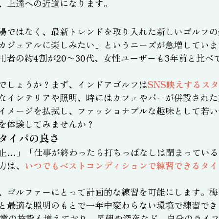
、上達への近道になります。
場ではなく、最新トレンドを取り入れた新しいゴルフの
カジュアルに楽しみたい」というニーズが急増していま
用者の約4割が20〜30代、女性ユーザーも3年前と比
でしょうか？まず、インドアゴルフは
SNS映えするス
なインテリアや照明、時にはカフェやバーが併設された
イメージを払拭し、ファッショナブルな趣味として若い
を体験してみませんか？
タイパの良さ
止…」「仕事が終わったら打ちっぱなしは閉まっている
力は、
いつでもベストコンディションで練習できるタイ
、ゴルファーにとって計画的な練習を可能にします。梅
と最適な照明のもとで一年中変わらない環境で練習でき
営業の施設も増えており、早朝や深夜など、自分のライ