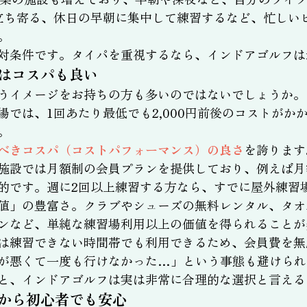
立ち寄る、休日の早朝に集中して練習するなど、忙しい
。
対条件です。タイパを重視するなら、インドアゴルフは
はコスパも良い
うイメージをお持ちの方も多いのではないでしょうか。
場では、1回あたり最低でも2,000円前後のコストがか
。
べきコスパ（コストパフォーマンス）の良さ
を誇ります
施設では月額制の会員プランを提供しており、例えば月額1
的です。週に2回以上練習する方なら、すでに屋外練習
値」の豊富さ。クラブやシューズの無料レンタル、タオ
ンなど、単純な練習場利用以上の価値を得られることが
は練習できない時間帯でも利用できるため、会員費を無
が悪くて一度も行けなかった…」という事態も避けられ
と、インドアゴルフは実は非常に合理的な選択と言える
から初心者でも安心