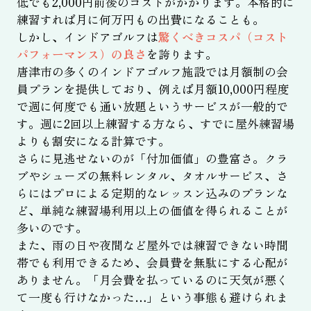
低でも2,000円前後のコストがかかります。本格的に
練習すれば月に何万円もの出費になることも。
しかし、インドアゴルフは
驚くべきコスパ（コスト
パフォーマンス）の良さ
を誇ります。
唐津市の多くのインドアゴルフ施設では月額制の会
員プランを提供しており、例えば月額10,000円程度
で週に何度でも通い放題というサービスが一般的で
す。週に2回以上練習する方なら、すでに屋外練習場
よりも割安になる計算です。
さらに見逃せないのが「付加価値」の豊富さ。クラ
ブやシューズの無料レンタル、タオルサービス、さ
らにはプロによる定期的なレッスン込みのプランな
ど、単純な練習場利用以上の価値を得られることが
多いのです。
また、雨の日や夜間など屋外では練習できない時間
帯でも利用できるため、会員費を無駄にする心配が
ありません。「月会費を払っているのに天気が悪く
て一度も行けなかった…」という事態も避けられま