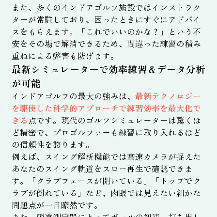
また、多くのインドアゴルフ施設ではインストラク
ターが常駐しており、困ったときにすぐにアドバイ
スをもらえます。「これでいいのかな？」という不
安をその場で解消できるため、間違った練習の積み
重ねによる弊害も防げます。
最新シミュレーターで効率練習＆データ分析
が可能
インドアゴルフの最大の強みは、
最新テクノロジー
を駆使した科学的アプローチで練習効率を最大化で
きる
点です。現代のゴルフシミュレーターは驚くほ
ど精密で、プロゴルファーも練習に取り入れるほど
の信頼性を誇ります。
例えば、スイング解析機能では高速カメラが捉えた
あなたのスイング軌道をスロー再生で確認できま
す。「クラブフェースが開いている」「トップでク
ラブが倒れている」など、肉眼では見えない細かな
問題点が一目瞭然です。
また、弾道測定器によってボールの初速、打ち出し