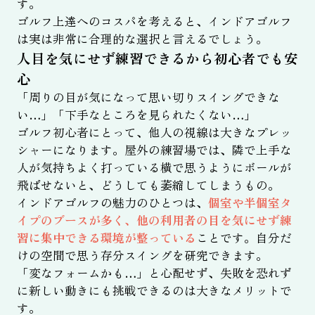
す。
ゴルフ上達へのコスパを考えると、インドアゴルフ
は実は非常に合理的な選択と言えるでしょう。
人目を気にせず練習できるから初心者でも安
心
「周りの目が気になって思い切りスイングできな
い…」「下手なところを見られたくない…」
ゴルフ初心者にとって、他人の視線は大きなプレッ
シャーになります。屋外の練習場では、隣で上手な
人が気持ちよく打っている横で思うようにボールが
飛ばせないと、どうしても萎縮してしまうもの。
インドアゴルフの魅力のひとつは、
個室や半個室タ
イプのブースが多く、他の利用者の目を気にせず練
習に集中できる環境が整っている
ことです。自分だ
けの空間で思う存分スイングを研究できます。
「変なフォームかも…」と心配せず、失敗を恐れず
に新しい動きにも挑戦できるのは大きなメリットで
す。