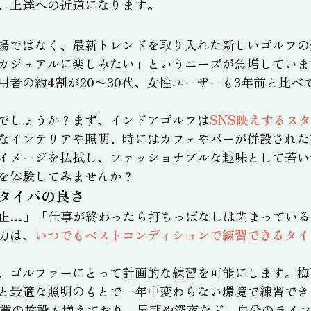
、上達への近道になります。
場ではなく、最新トレンドを取り入れた新しいゴルフの
カジュアルに楽しみたい」というニーズが急増していま
用者の約4割が20〜30代、女性ユーザーも3年前と比
でしょうか？まず、インドアゴルフは
SNS映えするス
なインテリアや照明、時にはカフェやバーが併設された
イメージを払拭し、ファッショナブルな趣味として若い
を体験してみませんか？
タイパの良さ
止…」「仕事が終わったら打ちっぱなしは閉まっている
力は、
いつでもベストコンディションで練習できるタイ
、ゴルファーにとって計画的な練習を可能にします。梅
と最適な照明のもとで一年中変わらない環境で練習でき
営業の施設も増えており、早朝や深夜など、自分のライ