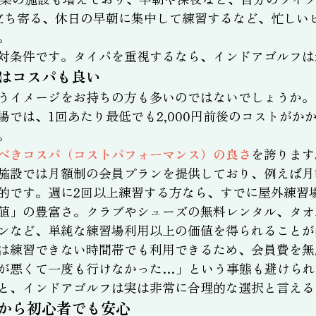
立ち寄る、休日の早朝に集中して練習するなど、忙しい
。
対条件です。タイパを重視するなら、インドアゴルフは
はコスパも良い
うイメージをお持ちの方も多いのではないでしょうか。
場では、1回あたり最低でも2,000円前後のコストがか
。
べきコスパ（コストパフォーマンス）の良さ
を誇ります
施設では月額制の会員プランを提供しており、例えば月額1
的です。週に2回以上練習する方なら、すでに屋外練習
値」の豊富さ。クラブやシューズの無料レンタル、タオ
ンなど、単純な練習場利用以上の価値を得られることが
は練習できない時間帯でも利用できるため、会員費を無
が悪くて一度も行けなかった…」という事態も避けられ
と、インドアゴルフは実は非常に合理的な選択と言える
から初心者でも安心