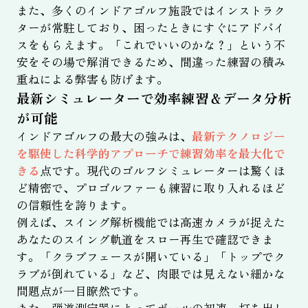
また、多くのインドアゴルフ施設ではインストラク
ターが常駐しており、困ったときにすぐにアドバイ
スをもらえます。「これでいいのかな？」という不
安をその場で解消できるため、間違った練習の積み
重ねによる弊害も防げます。
最新シミュレーターで効率練習＆データ分析
が可能
インドアゴルフの最大の強みは、
最新テクノロジー
を駆使した科学的アプローチで練習効率を最大化で
きる
点です。現代のゴルフシミュレーターは驚くほ
ど精密で、プロゴルファーも練習に取り入れるほど
の信頼性を誇ります。
例えば、スイング解析機能では高速カメラが捉えた
あなたのスイング軌道をスロー再生で確認できま
す。「クラブフェースが開いている」「トップでク
ラブが倒れている」など、肉眼では見えない細かな
問題点が一目瞭然です。
また、弾道測定器によってボールの初速、打ち出し