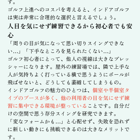
す。
ゴルフ上達へのコスパを考えると、インドアゴルフ
は実は非常に合理的な選択と言えるでしょう。
人目を気にせず練習できるから初心者でも安
心
「周りの目が気になって思い切りスイングできな
い…」「下手なところを見られたくない…」
ゴルフ初心者にとって、他人の視線は大きなプレッ
シャーになります。屋外の練習場では、隣で上手な
人が気持ちよく打っている横で思うようにボールが
飛ばせないと、どうしても萎縮してしまうもの。
インドアゴルフの魅力のひとつは、
個室や半個室タ
イプのブースが多く、他の利用者の目を気にせず練
習に集中できる環境が整っている
ことです。自分だ
けの空間で思う存分スイングを研究できます。
「変なフォームかも…」と心配せず、失敗を恐れず
に新しい動きにも挑戦できるのは大きなメリットで
す。