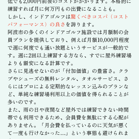
低でも2,000円前後のコストがかかります。本格的に
練習すれば月に何万円もの出費になることも。
しかし、インドアゴルフは
驚くべきコスパ（コスト
パフォーマンス）の良さ
を誇ります。
阿波市の多くのインドアゴルフ施設では月額制の会
員プランを提供しており、例えば月額10,000円程度
で週に何度でも通い放題というサービスが一般的で
す。週に2回以上練習する方なら、すでに屋外練習場
よりも割安になる計算です。
さらに見逃せないのが「付加価値」の豊富さ。クラ
ブやシューズの無料レンタル、タオルサービス、さ
らにはプロによる定期的なレッスン込みのプランな
ど、単純な練習場利用以上の価値を得られることが
多いのです。
また、雨の日や夜間など屋外では練習できない時間
帯でも利用できるため、会員費を無駄にする心配が
ありません。「月会費を払っているのに天気が悪く
て一度も行けなかった…」という事態も避けられま