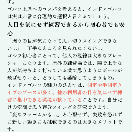
す。
ゴルフ上達へのコスパを考えると、インドアゴルフ
は実は非常に合理的な選択と言えるでしょう。
人目を気にせず練習できるから初心者でも安
心
「周りの目が気になって思い切りスイングできな
い…」「下手なところを見られたくない…」
ゴルフ初心者にとって、他人の視線は大きなプレッ
シャーになります。屋外の練習場では、隣で上手な
人が気持ちよく打っている横で思うようにボールが
飛ばせないと、どうしても萎縮してしまうもの。
インドアゴルフの魅力のひとつは、
個室や半個室タ
イプのブースが多く、他の利用者の目を気にせず練
習に集中できる環境が整っている
ことです。自分だ
けの空間で思う存分スイングを研究できます。
「変なフォームかも…」と心配せず、失敗を恐れず
に新しい動きにも挑戦できるのは大きなメリットで
す。