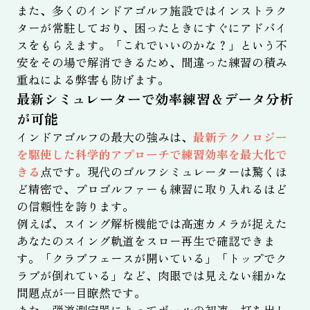
また、多くのインドアゴルフ施設ではインストラク
ターが常駐しており、困ったときにすぐにアドバイ
スをもらえます。「これでいいのかな？」という不
安をその場で解消できるため、間違った練習の積み
重ねによる弊害も防げます。
最新シミュレーターで効率練習＆データ分析
が可能
インドアゴルフの最大の強みは、
最新テクノロジー
を駆使した科学的アプローチで練習効率を最大化で
きる
点です。現代のゴルフシミュレーターは驚くほ
ど精密で、プロゴルファーも練習に取り入れるほど
の信頼性を誇ります。
例えば、スイング解析機能では高速カメラが捉えた
あなたのスイング軌道をスロー再生で確認できま
す。「クラブフェースが開いている」「トップでク
ラブが倒れている」など、肉眼では見えない細かな
問題点が一目瞭然です。
また、弾道測定器によってボールの初速、打ち出し