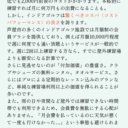
低でも2,000円前後のコストがかかります。本格的に
練習すれば月に何万円もの出費になることも。
しかし、インドアゴルフは
驚くべきコスパ（コスト
パフォーマンス）の良さ
を誇ります。
芦屋市の多くのインドアゴルフ施設では月額制の会
員プランを提供しており、例えば月額10,000円程度
で週に何度でも通い放題というサービスが一般的で
す。週に2回以上練習する方なら、すでに屋外練習場
よりも割安になる計算です。
さらに見逃せないのが「付加価値」の豊富さ。クラ
ブやシューズの無料レンタル、タオルサービス、さ
らにはプロによる定期的なレッスン込みのプランな
ど、単純な練習場利用以上の価値を得られることが
多いのです。
また、雨の日や夜間など屋外では練習できない時間
帯でも利用できるため、会員費を無駄にする心配が
ありません。「月会費を払っているのに天気が悪く
て一度も行けなかった…」という事態も避けられま