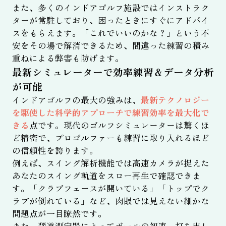
また、多くのインドアゴルフ施設ではインストラク
ターが常駐しており、困ったときにすぐにアドバイ
スをもらえます。「これでいいのかな？」という不
安をその場で解消できるため、間違った練習の積み
重ねによる弊害も防げます。
最新シミュレーターで効率練習＆データ分析
が可能
インドアゴルフの最大の強みは、
最新テクノロジー
を駆使した科学的アプローチで練習効率を最大化で
きる
点です。現代のゴルフシミュレーターは驚くほ
ど精密で、プロゴルファーも練習に取り入れるほど
の信頼性を誇ります。
例えば、スイング解析機能では高速カメラが捉えた
あなたのスイング軌道をスロー再生で確認できま
す。「クラブフェースが開いている」「トップでク
ラブが倒れている」など、肉眼では見えない細かな
問題点が一目瞭然です。
また、弾道測定器によってボールの初速、打ち出し