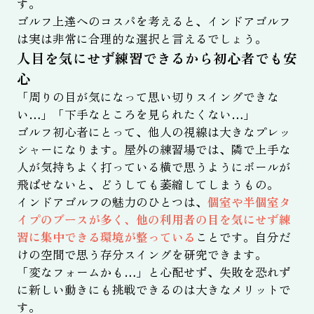
す。
ゴルフ上達へのコスパを考えると、インドアゴルフ
は実は非常に合理的な選択と言えるでしょう。
人目を気にせず練習できるから初心者でも安
心
「周りの目が気になって思い切りスイングできな
い…」「下手なところを見られたくない…」
ゴルフ初心者にとって、他人の視線は大きなプレッ
シャーになります。屋外の練習場では、隣で上手な
人が気持ちよく打っている横で思うようにボールが
飛ばせないと、どうしても萎縮してしまうもの。
インドアゴルフの魅力のひとつは、
個室や半個室タ
イプのブースが多く、他の利用者の目を気にせず練
習に集中できる環境が整っている
ことです。自分だ
けの空間で思う存分スイングを研究できます。
「変なフォームかも…」と心配せず、失敗を恐れず
に新しい動きにも挑戦できるのは大きなメリットで
す。