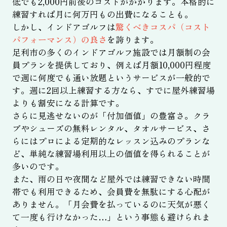
低でも2,000円前後のコストがかかります。本格的に
練習すれば月に何万円もの出費になることも。
しかし、インドアゴルフは
驚くべきコスパ（コスト
パフォーマンス）の良さ
を誇ります。
足利市の多くのインドアゴルフ施設では月額制の会
員プランを提供しており、例えば月額10,000円程度
で週に何度でも通い放題というサービスが一般的で
す。週に2回以上練習する方なら、すでに屋外練習場
よりも割安になる計算です。
さらに見逃せないのが「付加価値」の豊富さ。クラ
ブやシューズの無料レンタル、タオルサービス、さ
らにはプロによる定期的なレッスン込みのプランな
ど、単純な練習場利用以上の価値を得られることが
多いのです。
また、雨の日や夜間など屋外では練習できない時間
帯でも利用できるため、会員費を無駄にする心配が
ありません。「月会費を払っているのに天気が悪く
て一度も行けなかった…」という事態も避けられま