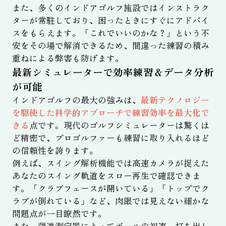
また、多くのインドアゴルフ施設ではインストラク
ターが常駐しており、困ったときにすぐにアドバイ
スをもらえます。「これでいいのかな？」という不
安をその場で解消できるため、間違った練習の積み
重ねによる弊害も防げます。
最新シミュレーターで効率練習＆データ分析
が可能
インドアゴルフの最大の強みは、
最新テクノロジー
を駆使した科学的アプローチで練習効率を最大化で
きる
点です。現代のゴルフシミュレーターは驚くほ
ど精密で、プロゴルファーも練習に取り入れるほど
の信頼性を誇ります。
例えば、スイング解析機能では高速カメラが捉えた
あなたのスイング軌道をスロー再生で確認できま
す。「クラブフェースが開いている」「トップでク
ラブが倒れている」など、肉眼では見えない細かな
問題点が一目瞭然です。
また、弾道測定器によってボールの初速、打ち出し