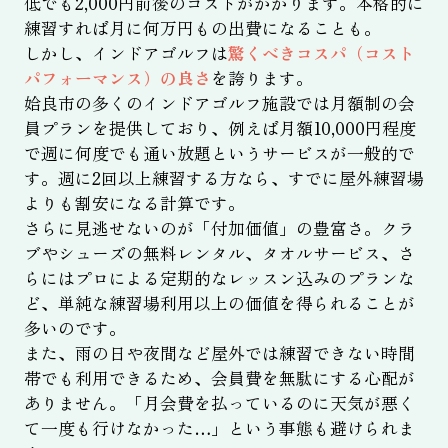
低でも2,000円前後のコストがかかります。本格的に
練習すれば月に何万円もの出費になることも。
しかし、インドアゴルフは
驚くべきコスパ（コスト
パフォーマンス）の良さ
を誇ります。
姶良市の多くのインドアゴルフ施設では月額制の会
員プランを提供しており、例えば月額10,000円程度
で週に何度でも通い放題というサービスが一般的で
す。週に2回以上練習する方なら、すでに屋外練習場
よりも割安になる計算です。
さらに見逃せないのが「付加価値」の豊富さ。クラ
ブやシューズの無料レンタル、タオルサービス、さ
らにはプロによる定期的なレッスン込みのプランな
ど、単純な練習場利用以上の価値を得られることが
多いのです。
また、雨の日や夜間など屋外では練習できない時間
帯でも利用できるため、会員費を無駄にする心配が
ありません。「月会費を払っているのに天気が悪く
て一度も行けなかった…」という事態も避けられま