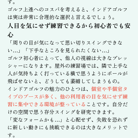
す。
ゴルフ上達へのコスパを考えると、インドアゴルフ
は実は非常に合理的な選択と言えるでしょう。
人目を気にせず練習できるから初心者でも安
心
「周りの目が気になって思い切りスイングできな
い…」「下手なところを見られたくない…」
ゴルフ初心者にとって、他人の視線は大きなプレッ
シャーになります。屋外の練習場では、隣で上手な
人が気持ちよく打っている横で思うようにボールが
飛ばせないと、どうしても萎縮してしまうもの。
インドアゴルフの魅力のひとつは、
個室や半個室タ
イプのブースが多く、他の利用者の目を気にせず練
習に集中できる環境が整っている
ことです。自分だ
けの空間で思う存分スイングを研究できます。
「変なフォームかも…」と心配せず、失敗を恐れず
に新しい動きにも挑戦できるのは大きなメリットで
す。