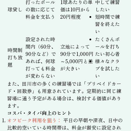
打ったボール
1球あたりの単
中して練習
球貸し
の数に応じて
価は10円から
したい
料金を支払う
20円程度
短時間で練
習を終えた
い
設定された時
たくさんボ
間内（60分、
立地によって
ールを打ち
時間制
90分など）で
90分で1,000円
たい初心者
打ち放
あれば、何球
～5,000円と差
様々なクラ
題
打っても料金
が大きい
ブを試した
が変わらない
い
また、田川市の多くの練習場では「プリペイドカー
ド・回数券」も用意されています。定期的に同じ練
習場に通う予定がある場合は、検討する価値があり
ます。
コスパ・タイパ向上のヒント
オフピーク利用を狙う：
平日の早朝や深夜、日中の
比較的空いている時間帯は、料金が割安に設定され