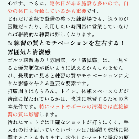
心です。さらに、
定休日がある施設も多いので、自
分の休日と合致しているかも重要
です。
どれだけ高級で設備の整った練習場でも、通うのが
困難だったり、利用したい時間帯に営業していなけ
れば継続的な練習は難しくなります。
5: 練習の質とモチベーションを左右する！
雰囲気と清潔感
ゴルフ練習場の「雰囲気」や「清潔感」は、一見す
ると優先順位が低いように思えるかもしれません
が、長期的に見ると練習の質やモチベーションに大
きな影響を与える重要な要素です。
打席周りはもちろん、トイレ、休憩スペースなどが
清潔に保たれているかは、快適に練習するための基
本条件です。
特にマットやボールの清潔さは直接練
習の質に影響
します。
汚れたマットでは正確なショットが打ちにくく、手
入れの行き届いていないボールは飛距離や球筋に影
響することもあります。劣化したマットは怪我の原