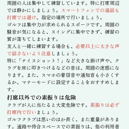
周囲の人は集中して練習しています。特に打席周辺
では静かにしましょう。
スマートフォンでの通話も
打席では避け
、指定の場所で行いましょう。
ゴルフは集中力が求められるスポーツです。周囲の
騒音が気になると、スイングに集中できず、練習の
質が落ちてしまいます。
友人と一緒に練習する場合も、
必要以上に大きな声
で話さないよう注意
しましょう。
特に「ナイスショット！」など大きな掛け声や、ク
ラブを床に叩きつけるなどの音は、周囲の迷惑にな
ります。また、スマホの着信音や通知音も小さくす
るか、マナーモードに設定することをおすすめしま
す。
打席以外での素振りは危険
クラブが人に当たると大変危険です。
素振りは必ず
打席内で行い
ましょう。
ゴルフクラブは思いのほか長く、また重量がありま
す。通路や待合スペースでの素振りは、他の利用者