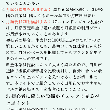
ていることが多い
打席の階層を活用する：
屋外練習場の場合、2階や3
階の打席は1階よりもボール単価や打席料が安い
月額会員制を検討する：
特にインドアゴルフ施設で
は、月額固定料金で通い放題や月数回の利用プラン
が用意されていることがあります
初心者の場合、体力的に100球以上続けて打つのは
難しいこともあるため、最初のうちは球貸しから始
めて、自分のペースを把握してからプランを変更す
るのも一つの方法です。
料金体系は施設によって大きく異なるので、田川市
近隣で複数の練習場を比較検討し、自分に合った最
もコスパの良いプランを見つけることが第一歩で
す。本サイトでご紹介している田川市でおすすめの
ゴルフ練習場リストを参考にしてください。
3: 初心者に優しい設備かチェック！見るべ
きポイント
ゴルフ練習場の設備は、ただ新しいだけではなく