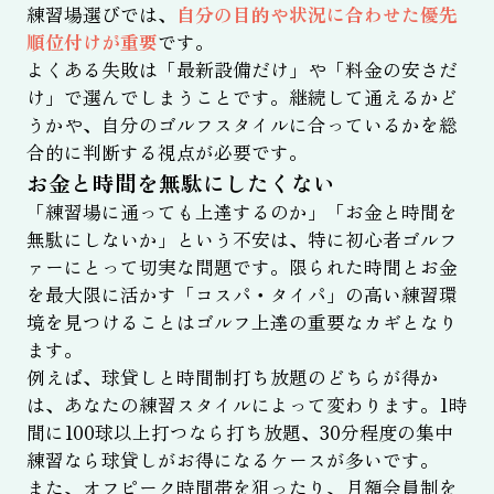
練習場選びでは、
自分の目的や状況に合わせた優先
順位付けが重要
です。
よくある失敗は「最新設備だけ」や「料金の安さだ
け」で選んでしまうことです。継続して通えるかど
うかや、自分のゴルフスタイルに合っているかを総
合的に判断する視点が必要です。
お金と時間を無駄にしたくない
「練習場に通っても上達するのか」「お金と時間を
無駄にしないか」という不安は、特に初心者ゴルフ
ァーにとって切実な問題です。限られた時間とお金
を最大限に活かす「コスパ・タイパ」の高い練習環
境を見つけることはゴルフ上達の重要なカギとなり
ます。
例えば、球貸しと時間制打ち放題のどちらが得か
は、あなたの練習スタイルによって変わります。1時
間に100球以上打つなら打ち放題、30分程度の集中
練習なら球貸しがお得になるケースが多いです。
また、オフピーク時間帯を狙ったり、月額会員制を