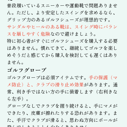
普段履いているスニーカーや運動靴で問題ありませ
ん。ただし、より安定したスイングを求めるなら、
グリップ力のあるゴルフシューズが理想的です。
サンダルやヒールのある靴は、スイング時にバラン
スを崩しやすく危険
なので避けましょう。
特に初心者がすぐにゴルフシューズを購入する必要
はありません。慣れてきて、継続してゴルフを楽し
めそうだと感じてから購入を検討しても遅くはあり
ません。
ゴルフグローブ
ゴルフグローブは必須アイテムです。
手の保護（マ
メ防止）と、クラブの滑り止め効果
があります。通
常、利き手ではない方の手に装着します（右利きな
ら左手）。
グローブなしでクラブを握り続けると、手にマメが
できたり、皮膚が擦れたりする恐れがあります。ま
た、手汗でクラブが滑ると、思わぬ方向にボールが
飛んでしまうことも少なくありません。