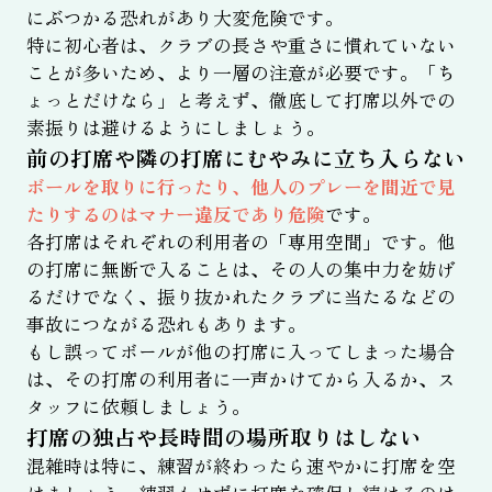
にぶつかる恐れがあり大変危険です。
特に初心者は、クラブの長さや重さに慣れていない
ことが多いため、より一層の注意が必要です。「ち
ょっとだけなら」と考えず、徹底して打席以外での
素振りは避けるようにしましょう。
前の打席や隣の打席にむやみに立ち入らない
ボールを取りに行ったり、他人のプレーを間近で見
たりするのはマナー違反であり危険
です。
各打席はそれぞれの利用者の「専用空間」です。他
の打席に無断で入ることは、その人の集中力を妨げ
るだけでなく、振り抜かれたクラブに当たるなどの
事故につながる恐れもあります。
もし誤ってボールが他の打席に入ってしまった場合
は、その打席の利用者に一声かけてから入るか、ス
タッフに依頼しましょう。
打席の独占や長時間の場所取りはしない
混雑時は特に、練習が終わったら速やかに打席を空