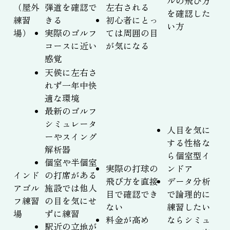
ルの飛び方
（屋外
弾道を確認で
左右される
を確認した
練習
きる
初心者にとっ
い方
場）
実際のゴルフ
ては周囲の目
コースに近い
が気になる
感覚
天候に左右さ
れず一年中快
適な環境
最新のゴルフ
シミュレータ
人目を気に
ーやスイング
する性格な
解析器
ら個室型イ
個室や半個室
実際の打球の
ンドア
インド
の打席がある
飛び方を直接
データ分析
アゴル
施設では他人
目で確認でき
で論理的に
フ練習
の目を気にせ
ない
練習したい
場
ずに練習
料金が高め
ならシミュ
駅近の立地が