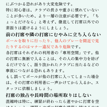
にぶつかる恐れがあり大変危険です。
特に初心者は、クラブの長さや重さに慣れていない
ことが多いため、より一層の注意が必要です。「ち
ょっとだけなら」と考えず、徹底して打席以外での
素振りは避けるようにしましょう。
前の打席や隣の打席にむやみに立ち入らない
ボールを取りに行ったり、他人のプレーを間近で見
たりするのはマナー違反であり危険
です。
各打席はそれぞれの利用者の「専用空間」です。他
の打席に無断で入ることは、その人の集中力を妨げ
るだけでなく、振り抜かれたクラブに当たるなどの
事故につながる恐れもあります。
もし誤ってボールが他の打席に入ってしまった場合
は、その打席の利用者に一声かけてから入るか、ス
タッフに依頼しましょう。
打席の独占や長時間の場所取りはしない
混雑時は特に、練習が終わったら速やかに打席を空