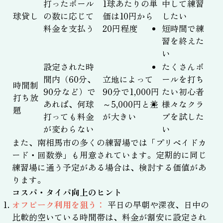
打ったボール
1球あたりの単
中して練習
球貸し
の数に応じて
価は10円から
したい
料金を支払う
20円程度
短時間で練
習を終えた
い
設定された時
たくさんボ
間内（60分、
立地によって
ールを打ち
時間制
90分など）で
90分で1,000円
たい初心者
打ち放
あれば、何球
～5,000円と差
様々なクラ
題
打っても料金
が大きい
ブを試した
が変わらない
い
また、南相馬市の多くの練習場では「プリペイドカ
ード・回数券」も用意されています。定期的に同じ
練習場に通う予定がある場合は、検討する価値があ
ります。
コスパ・タイパ向上のヒント
オフピーク利用を狙う：
平日の早朝や深夜、日中の
比較的空いている時間帯は、料金が割安に設定され