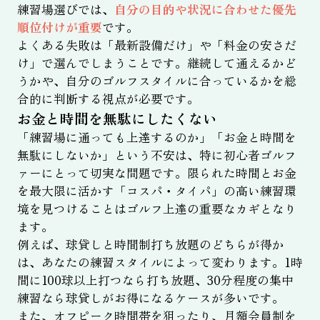
練習場選びでは、
自分の目的や状況に合わせた優先
順位付けが重要
です。
よくある失敗は「最新設備だけ」や「料金の安さだ
け」で選んでしまうことです。継続して通えるかど
うかや、自分のゴルフスタイルに合っているかを総
合的に判断する視点が必要です。
お金と時間を無駄にしたくない
「練習場に通っても上達するのか」「お金と時間を
無駄にしないか」という不安は、特に初心者ゴルフ
ァーにとって切実な問題です。限られた時間とお金
を最大限に活かす「コスパ・タイパ」の高い練習環
境を見つけることはゴルフ上達の重要なカギとなり
ます。
例えば、球貸しと時間制打ち放題のどちらが得か
は、あなたの練習スタイルによって変わります。1時
間に100球以上打つなら打ち放題、30分程度の集中
練習なら球貸しがお得になるケースが多いです。
また、オフピーク時間帯を狙ったり、月額会員制を