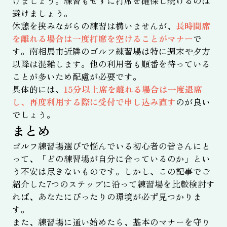
けましょう。練習もせずに打席を確保し続けるのは
避けましょう。
休憩を挟みながらの練習は構いませんが、
長時間席
を離れる場合は一度打席を空けることがマナー
で
す。南相馬市近隣のゴルフ練習場は特に週末や夕方
以降は混雑します。他の利用者も順番を待っている
ことが多いため配慮が必要です。
具体的には、
15分以上席を離れる場合は一度退席
し、再度利用する際に受付で申し込み直す
のが良い
でしょう。
まとめ
ゴルフ練習場選びで悩んでいる初心者の皆さんにと
って、「どの練習場が自分に合っているのか」とい
う不安は尽きないものです。しかし、この記事でご
紹介した7つのステップに沿って練習場を比較検討す
れば、あなたにぴったりの環境が必ず見つかりま
す。
また、練習場に通い始めたら、基本のマナーを守り