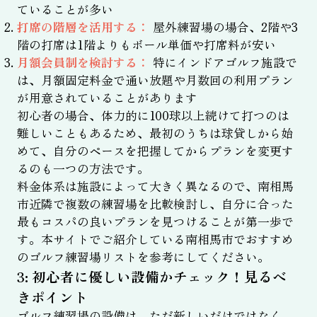
ていることが多い
打席の階層を活用する：
屋外練習場の場合、2階や3
階の打席は1階よりもボール単価や打席料が安い
月額会員制を検討する：
特にインドアゴルフ施設で
は、月額固定料金で通い放題や月数回の利用プラン
が用意されていることがあります
初心者の場合、体力的に100球以上続けて打つのは
難しいこともあるため、最初のうちは球貸しから始
めて、自分のペースを把握してからプランを変更す
るのも一つの方法です。
料金体系は施設によって大きく異なるので、南相馬
市近隣で複数の練習場を比較検討し、自分に合った
最もコスパの良いプランを見つけることが第一歩で
す。本サイトでご紹介している南相馬市でおすすめ
のゴルフ練習場リストを参考にしてください。
3: 初心者に優しい設備かチェック！見るべ
きポイント
ゴルフ練習場の設備は、ただ新しいだけではなく