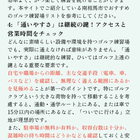
す。本サイトでご紹介している南相馬市でおすすめ
のゴルフ練習場リストを参考にしてください。
4: 「通いやすさ」は継続の鍵！アクセスと
営業時間をチェック
どんなに素晴らしい設備や環境を持つゴルフ練習場
でも、実際に通えなければ意味がありません。「通
いやすさ」は継続的な練習、ひいてはゴルフ上達の
鍵となる重要な要素です。
自宅や職場からの距離、主な交通手段（電車、車、
バスなど）を確認し、無理なく通える範囲にあるか
を見極める
ことが第一のポイントです。特にゴルフ
クラブという大きな荷物を持って移動することを考
慮すると、通勤・通学ルート上にある、または車で
15分以内の場所にあるなど、「ついでに行ける」立
地が理想的です。
また、
駐車場が無料か有料か、収容台数は十分か、
混雑時の待ち時間はどうかなども確認
しておくと安