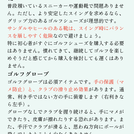
普段履いているスニーカーや運動靴で問題ありませ
ん。ただし、より安定したスイングを求めるなら、
グリップ力のあるゴルフシューズが理想的です。
サンダルやヒールのある靴は、スイング時にバラン
スを崩しやすく危険
なので避けましょう。
特に初心者がすぐにゴルフシューズを購入する必要
はありません。慣れてきて、継続してゴルフを楽し
めそうだと感じてから購入を検討しても遅くはあり
ません。
ゴルフグローブ
ゴルフグローブは必須アイテムです。
手の保護（マ
メ防止）と、クラブの滑り止め効果
があります。通
常、利き手ではない方の手に装着します（右利きな
ら左手）。
グローブなしでクラブを握り続けると、手にマメが
できたり、皮膚が擦れたりする恐れがあります。ま
た、手汗でクラブが滑ると、思わぬ方向にボールが
飛んでしまうことも少なくありません。