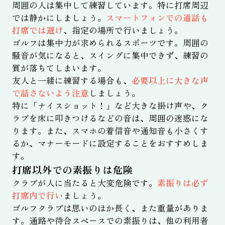
周囲の人は集中して練習しています。特に打席周辺
では静かにしましょう。
スマートフォンでの通話も
打席では避け
、指定の場所で行いましょう。
ゴルフは集中力が求められるスポーツです。周囲の
騒音が気になると、スイングに集中できず、練習の
質が落ちてしまいます。
友人と一緒に練習する場合も、
必要以上に大きな声
で話さないよう注意
しましょう。
特に「ナイスショット！」など大きな掛け声や、ク
ラブを床に叩きつけるなどの音は、周囲の迷惑にな
ります。また、スマホの着信音や通知音も小さくす
るか、マナーモードに設定することをおすすめしま
す。
打席以外での素振りは危険
クラブが人に当たると大変危険です。
素振りは必ず
打席内で行い
ましょう。
ゴルフクラブは思いのほか長く、また重量がありま
す。通路や待合スペースでの素振りは、他の利用者