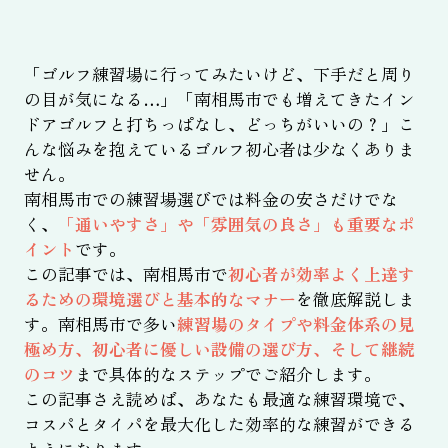
「ゴルフ練習場に行ってみたいけど、下手だと周り
の目が気になる…」「南相馬市でも増えてきたイン
ドアゴルフと打ちっぱなし、どっちがいいの？」こ
んな悩みを抱えているゴルフ初心者は少なくありま
せん。
南相馬市での練習場選びでは料金の安さだけでな
く、
「通いやすさ」や「雰囲気の良さ」も重要なポ
イント
です。
この記事では、南相馬市で
初心者が効率よく上達す
るための環境選びと基本的なマナー
を徹底解説しま
す。南相馬市で多い
練習場のタイプや料金体系の見
極め方、初心者に優しい設備の選び方、そして継続
のコツ
まで具体的なステップでご紹介します。
この記事さえ読めば、あなたも最適な練習環境で、
コスパとタイパを最大化した効率的な練習ができる