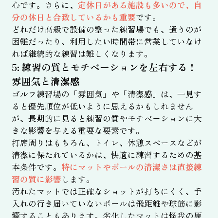
心です。さらに、
定休日がある施設も多いので、自
分の休日と合致しているかも重要
です。
どれだけ高級で設備の整った練習場でも、通うのが
困難だったり、利用したい時間帯に営業していなけ
れば継続的な練習は難しくなります。
5: 練習の質とモチベーションを左右する！
雰囲気と清潔感
ゴルフ練習場の「雰囲気」や「清潔感」は、一見す
ると優先順位が低いように思えるかもしれません
が、長期的に見ると練習の質やモチベーションに大
きな影響を与える重要な要素です。
打席周りはもちろん、トイレ、休憩スペースなどが
清潔に保たれているかは、快適に練習するための基
本条件です。
特にマットやボールの清潔さは直接練
習の質に影響
します。
汚れたマットでは正確なショットが打ちにくく、手
入れの行き届いていないボールは飛距離や球筋に影
響することもあります。劣化したマットは怪我の原