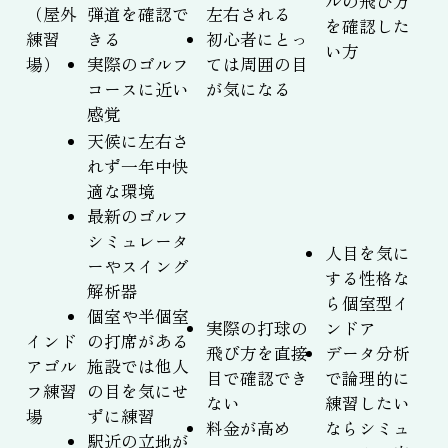
ルの飛び方
（屋外
弾道を確認で
左右される
を確認した
練習
きる
初心者にとっ
い方
場）
実際のゴルフ
ては周囲の目
コースに近い
が気になる
感覚
天候に左右さ
れず一年中快
適な環境
最新のゴルフ
シミュレータ
人目を気に
ーやスイング
する性格な
解析器
ら個室型イ
個室や半個室
実際の打球の
ンドア
インド
の打席がある
飛び方を直接
データ分析
アゴル
施設では他人
目で確認でき
で論理的に
フ練習
の目を気にせ
ない
練習したい
場
ずに練習
料金が高め
ならシミュ
駅近の立地が