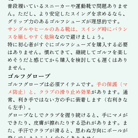
普段履いているスニーカーや運動靴で問題ありませ
ん。ただし、より安定したスイングを求めるなら、
グリップ力のあるゴルフシューズが理想的です。
サンダルやヒールのある靴は、スイング時にバラン
スを崩しやすく危険
なので避けましょう。
特に初心者がすぐにゴルフシューズを購入する必要
はありません。慣れてきて、継続してゴルフを楽し
めそうだと感じてから購入を検討しても遅くはあり
ません。
ゴルフグローブ
ゴルフグローブは必須アイテムです。
手の保護（マ
メ防止）と、クラブの滑り止め効果
があります。通
常、利き手ではない方の手に装着します（右利きな
ら左手）。
グローブなしでクラブを握り続けると、手にマメが
できたり、皮膚が擦れたりする恐れがあります。ま
た、手汗でクラブが滑ると、思わぬ方向にボールが
飛んでしまうことも少なくありません。