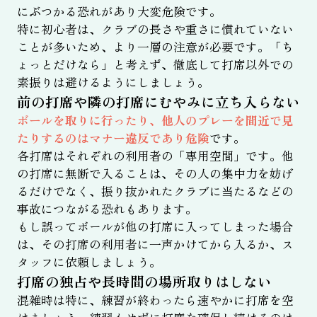
にぶつかる恐れがあり大変危険です。
特に初心者は、クラブの長さや重さに慣れていない
ことが多いため、より一層の注意が必要です。「ち
ょっとだけなら」と考えず、徹底して打席以外での
素振りは避けるようにしましょう。
前の打席や隣の打席にむやみに立ち入らない
ボールを取りに行ったり、他人のプレーを間近で見
たりするのはマナー違反であり危険
です。
各打席はそれぞれの利用者の「専用空間」です。他
の打席に無断で入ることは、その人の集中力を妨げ
るだけでなく、振り抜かれたクラブに当たるなどの
事故につながる恐れもあります。
もし誤ってボールが他の打席に入ってしまった場合
は、その打席の利用者に一声かけてから入るか、ス
タッフに依頼しましょう。
打席の独占や長時間の場所取りはしない
混雑時は特に、練習が終わったら速やかに打席を空