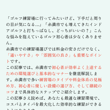
「ゴルフ練習場に行ってみたいけど、下手だと周り
の目が気になる…」「糸満市でも増えてきたインド
アゴルフと打ちっぱなし、どっちがいいの？」こん
な悩みを抱えているゴルフ初心者は少なくありませ
ん。
糸満市での練習場選びでは料金の安さだけでなく、
「通いやすさ」や「雰囲気の良さ」も重要なポイン
ト
です。
この記事では、糸満市で
初心者が効率よく上達する
ための環境選びと基本的なマナー
を徹底解説しま
す。糸満市で多い
練習場のタイプや料金体系の見極
め方、初心者に優しい設備の選び方、そして継続の
コツ
まで具体的なステップでご紹介します。
この記事さえ読めば、あなたも最適な練習環境で、
コスパとタイパを最大化した効率的な練習ができる