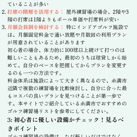
ていることが多い
打席の階層を活用する：
屋外練習場の場合、2階や3
階の打席は1階よりもボール単価や打席料が安い
月額会員制を検討する：
特にインドアゴルフ施設で
は、月額固定料金で通い放題や月数回の利用プラン
が用意されていることがあります
初心者の場合、体力的に100球以上続けて打つのは
難しいこともあるため、最初のうちは球貸しから始
めて、自分のペースを把握してからプランを変更す
るのも一つの方法です。
料金体系は施設によって大きく異なるので、糸満市
近隣で複数の練習場を比較検討し、自分に合った最
もコスパの良いプランを見つけることが第一歩で
す。本サイトでご紹介している糸満市でおすすめの
ゴルフ練習場リストを参考にしてください。
3: 初心者に優しい設備かチェック！見るべ
きポイント
ゴルフ練習場の設備は、ただ新しいだけではなく