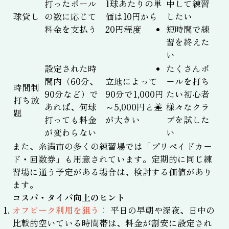
打ったボール
1球あたりの単
中して練習
球貸し
の数に応じて
価は10円から
したい
料金を支払う
20円程度
短時間で練
習を終えた
い
設定された時
たくさんボ
間内（60分、
立地によって
ールを打ち
時間制
90分など）で
90分で1,000円
たい初心者
打ち放
あれば、何球
～5,000円と差
様々なクラ
題
打っても料金
が大きい
ブを試した
が変わらない
い
また、糸満市の多くの練習場では「プリペイドカー
ド・回数券」も用意されています。定期的に同じ練
習場に通う予定がある場合は、検討する価値があり
ます。
コスパ・タイパ向上のヒント
オフピーク利用を狙う：
平日の早朝や深夜、日中の
比較的空いている時間帯は、料金が割安に設定され