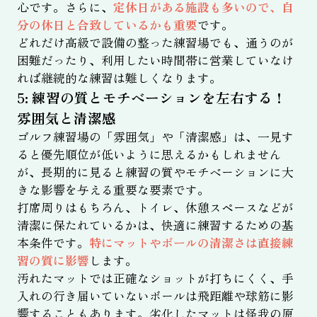
心です。さらに、
定休日がある施設も多いので、自
分の休日と合致しているかも重要
です。
どれだけ高級で設備の整った練習場でも、通うのが
困難だったり、利用したい時間帯に営業していなけ
れば継続的な練習は難しくなります。
5: 練習の質とモチベーションを左右する！
雰囲気と清潔感
ゴルフ練習場の「雰囲気」や「清潔感」は、一見す
ると優先順位が低いように思えるかもしれません
が、長期的に見ると練習の質やモチベーションに大
きな影響を与える重要な要素です。
打席周りはもちろん、トイレ、休憩スペースなどが
清潔に保たれているかは、快適に練習するための基
本条件です。
特にマットやボールの清潔さは直接練
習の質に影響
します。
汚れたマットでは正確なショットが打ちにくく、手
入れの行き届いていないボールは飛距離や球筋に影
響することもあります。劣化したマットは怪我の原