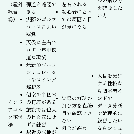
ルの飛び方
（屋外
弾道を確認で
左右される
を確認した
練習
きる
初心者にとっ
い方
場）
実際のゴルフ
ては周囲の目
コースに近い
が気になる
感覚
天候に左右さ
れず一年中快
適な環境
最新のゴルフ
シミュレータ
人目を気に
ーやスイング
する性格な
解析器
ら個室型イ
個室や半個室
実際の打球の
ンドア
インド
の打席がある
飛び方を直接
データ分析
アゴル
施設では他人
目で確認でき
で論理的に
フ練習
の目を気にせ
ない
練習したい
場
ずに練習
料金が高め
ならシミュ
駅近の立地が