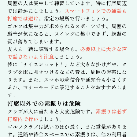
周囲の人は集中して練習しています。特に打席周辺
では静かにしましょう。
スマートフォンでの通話も
打席では避け
、指定の場所で行いましょう。
ゴルフは集中力が求められるスポーツです。周囲の
騒音が気になると、スイングに集中できず、練習の
質が落ちてしまいます。
友人と一緒に練習する場合も、
必要以上に大きな声
で話さないよう注意
しましょう。
特に「ナイスショット！」など大きな掛け声や、ク
ラブを床に叩きつけるなどの音は、周囲の迷惑にな
ります。また、スマホの着信音や通知音も小さくす
るか、マナーモードに設定することをおすすめしま
す。
打席以外での素振りは危険
クラブが人に当たると大変危険です。
素振りは必ず
打席内で行い
ましょう。
ゴルフクラブは思いのほか長く、また重量がありま
す。通路や待合スペースでの素振りは、他の利用者