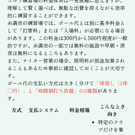
ゴルフ練習場の料金体系は一見複雑に思えますが、
理解して賢く選べば、無駄な出費を抑えながら効率
的に練習することができます。
糸満市の練習場では、ボール代とは別に基本料金と
して「打席料」または「入場料」が必要になる場合
があります。この料金は300円から500円程度が一般
的ですが、糸満市の一部では無料の施設や早朝・深
夜は無料になるところもあります。
また、ナイター営業の場合、照明料が別途加算され
ることもあるため事前に確認しておくことが大切で
す。
ボール代の支払い方式は大きく分けて
「球貸し（1球
〇円）」と「時間制打ち放題」の2種類
がありま
す。
こんなとき
方式
支払システム
料金相場
向き
特定のクラ
ブだけを集