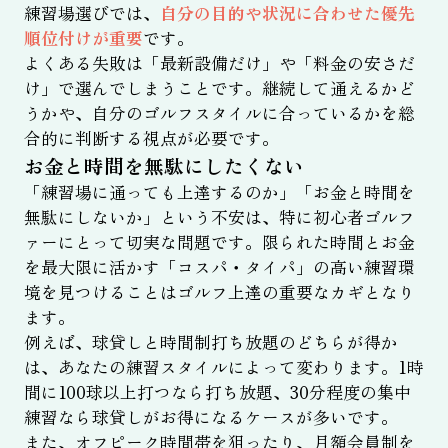
練習場選びでは、
自分の目的や状況に合わせた優先
順位付けが重要
です。
よくある失敗は「最新設備だけ」や「料金の安さだ
け」で選んでしまうことです。継続して通えるかど
うかや、自分のゴルフスタイルに合っているかを総
合的に判断する視点が必要です。
お金と時間を無駄にしたくない
「練習場に通っても上達するのか」「お金と時間を
無駄にしないか」という不安は、特に初心者ゴルフ
ァーにとって切実な問題です。限られた時間とお金
を最大限に活かす「コスパ・タイパ」の高い練習環
境を見つけることはゴルフ上達の重要なカギとなり
ます。
例えば、球貸しと時間制打ち放題のどちらが得か
は、あなたの練習スタイルによって変わります。1時
間に100球以上打つなら打ち放題、30分程度の集中
練習なら球貸しがお得になるケースが多いです。
また、オフピーク時間帯を狙ったり、月額会員制を