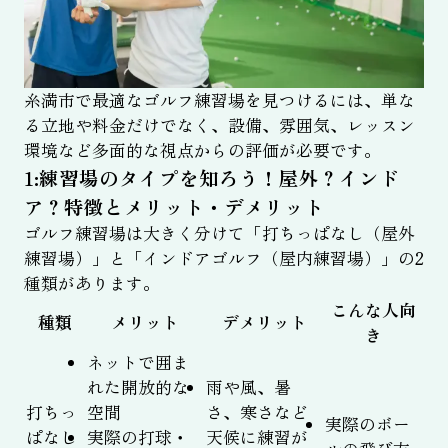
糸満市で最適なゴルフ練習場を見つけるには、単な
る立地や料金だけでなく、設備、雰囲気、レッスン
環境など多面的な視点からの評価が必要です。
1:練習場のタイプを知ろう！屋外？インド
ア？特徴とメリット・デメリット
ゴルフ練習場は大きく分けて「打ちっぱなし（屋外
練習場）」と「インドアゴルフ（屋内練習場）」の2
種類があります。
こんな人向
種類
メリット
デメリット
き
ネットで囲ま
れた開放的な
雨や風、暑
打ちっ
空間
さ、寒さなど
実際のボー
ぱなし
実際の打球・
天候に練習が