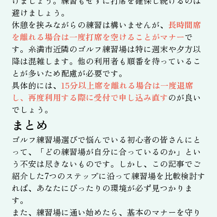
けましょう。練習もせずに打席を確保し続けるのは
避けましょう。
休憩を挟みながらの練習は構いませんが、
長時間席
を離れる場合は一度打席を空けることがマナー
で
す。糸満市近隣のゴルフ練習場は特に週末や夕方以
降は混雑します。他の利用者も順番を待っているこ
とが多いため配慮が必要です。
具体的には、
15分以上席を離れる場合は一度退席
し、再度利用する際に受付で申し込み直す
のが良い
でしょう。
まとめ
ゴルフ練習場選びで悩んでいる初心者の皆さんにと
って、「どの練習場が自分に合っているのか」とい
う不安は尽きないものです。しかし、この記事でご
紹介した7つのステップに沿って練習場を比較検討す
れば、あなたにぴったりの環境が必ず見つかりま
す。
また、練習場に通い始めたら、基本のマナーを守り