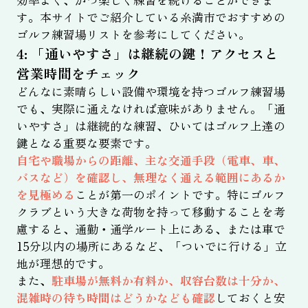
す。本サイトでご紹介している糸満市でおすすめの
ゴルフ練習場リストを参考にしてください。
4: 「通いやすさ」は継続の鍵！アクセスと
営業時間をチェック
どんなに素晴らしい設備や環境を持つゴルフ練習場
でも、実際に通えなければ意味がありません。「通
いやすさ」は継続的な練習、ひいてはゴルフ上達の
鍵となる重要な要素です。
自宅や職場からの距離、主な交通手段（電車、車、
バスなど）を確認し、無理なく通える範囲にあるか
を見極める
ことが第一のポイントです。特にゴルフ
クラブという大きな荷物を持って移動することを考
慮すると、通勤・通学ルート上にある、または車で
15分以内の場所にあるなど、「ついでに行ける」立
地が理想的です。
また、
駐車場が無料か有料か、収容台数は十分か、
混雑時の待ち時間はどうかなども確認
しておくと安