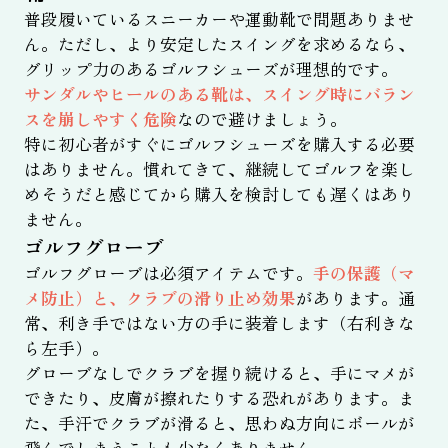
普段履いているスニーカーや運動靴で問題ありませ
ん。ただし、より安定したスイングを求めるなら、
グリップ力のあるゴルフシューズが理想的です。
サンダルやヒールのある靴は、スイング時にバラン
スを崩しやすく危険
なので避けましょう。
特に初心者がすぐにゴルフシューズを購入する必要
はありません。慣れてきて、継続してゴルフを楽し
めそうだと感じてから購入を検討しても遅くはあり
ません。
ゴルフグローブ
ゴルフグローブは必須アイテムです。
手の保護（マ
メ防止）と、クラブの滑り止め効果
があります。通
常、利き手ではない方の手に装着します（右利きな
ら左手）。
グローブなしでクラブを握り続けると、手にマメが
できたり、皮膚が擦れたりする恐れがあります。ま
た、手汗でクラブが滑ると、思わぬ方向にボールが
飛んでしまうことも少なくありません。