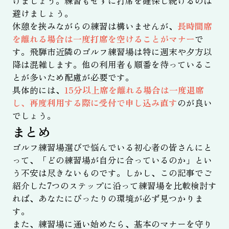
けましょう。練習もせずに打席を確保し続けるのは
避けましょう。
休憩を挟みながらの練習は構いませんが、
長時間席
を離れる場合は一度打席を空けることがマナー
で
す。飛騨市近隣のゴルフ練習場は特に週末や夕方以
降は混雑します。他の利用者も順番を待っているこ
とが多いため配慮が必要です。
具体的には、
15分以上席を離れる場合は一度退席
し、再度利用する際に受付で申し込み直す
のが良い
でしょう。
まとめ
ゴルフ練習場選びで悩んでいる初心者の皆さんにと
って、「どの練習場が自分に合っているのか」とい
う不安は尽きないものです。しかし、この記事でご
紹介した7つのステップに沿って練習場を比較検討す
れば、あなたにぴったりの環境が必ず見つかりま
す。
また、練習場に通い始めたら、基本のマナーを守り