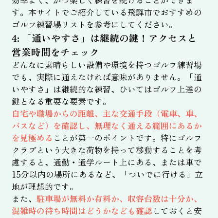
す。本サイトでご紹介している飛騨市でおすすめの
ゴルフ練習場リストを参考にしてください。
4: 「通いやすさ」は継続の鍵！アクセスと
営業時間をチェック
どんなに素晴らしい設備や環境を持つゴルフ練習場
でも、実際に通えなければ意味がありません。「通
いやすさ」は継続的な練習、ひいてはゴルフ上達の
鍵となる重要な要素です。
自宅や職場からの距離、主な交通手段（電車、車、
バスなど）を確認し、無理なく通える範囲にあるか
を見極める
ことが第一のポイントです。特にゴルフ
クラブという大きな荷物を持って移動することを考
慮すると、通勤・通学ルート上にある、または車で
15分以内の場所にあるなど、「ついでに行ける」立
地が理想的です。
また、
駐車場が無料か有料か、収容台数は十分か、
混雑時の待ち時間はどうかなども確認
しておくと安