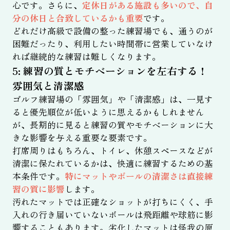
心です。さらに、
定休日がある施設も多いので、自
分の休日と合致しているかも重要
です。
どれだけ高級で設備の整った練習場でも、通うのが
困難だったり、利用したい時間帯に営業していなけ
れば継続的な練習は難しくなります。
5: 練習の質とモチベーションを左右する！
雰囲気と清潔感
ゴルフ練習場の「雰囲気」や「清潔感」は、一見す
ると優先順位が低いように思えるかもしれません
が、長期的に見ると練習の質やモチベーションに大
きな影響を与える重要な要素です。
打席周りはもちろん、トイレ、休憩スペースなどが
清潔に保たれているかは、快適に練習するための基
本条件です。
特にマットやボールの清潔さは直接練
習の質に影響
します。
汚れたマットでは正確なショットが打ちにくく、手
入れの行き届いていないボールは飛距離や球筋に影
響することもあります。劣化したマットは怪我の原