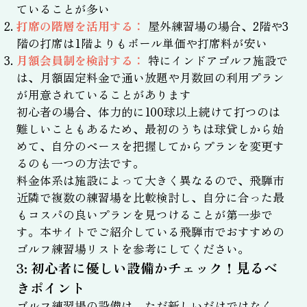
ていることが多い
打席の階層を活用する：
屋外練習場の場合、2階や3
階の打席は1階よりもボール単価や打席料が安い
月額会員制を検討する：
特にインドアゴルフ施設で
は、月額固定料金で通い放題や月数回の利用プラン
が用意されていることがあります
初心者の場合、体力的に100球以上続けて打つのは
難しいこともあるため、最初のうちは球貸しから始
めて、自分のペースを把握してからプランを変更す
るのも一つの方法です。
料金体系は施設によって大きく異なるので、飛騨市
近隣で複数の練習場を比較検討し、自分に合った最
もコスパの良いプランを見つけることが第一歩で
す。本サイトでご紹介している飛騨市でおすすめの
ゴルフ練習場リストを参考にしてください。
3: 初心者に優しい設備かチェック！見るべ
きポイント
ゴルフ練習場の設備は、ただ新しいだけではなく