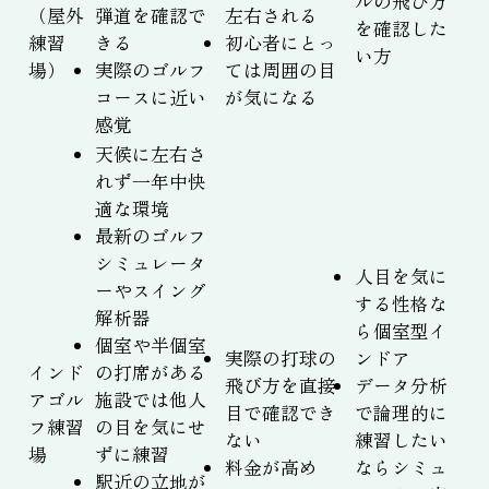
ルの飛び方
（屋外
弾道を確認で
左右される
を確認した
練習
きる
初心者にとっ
い方
場）
実際のゴルフ
ては周囲の目
コースに近い
が気になる
感覚
天候に左右さ
れず一年中快
適な環境
最新のゴルフ
シミュレータ
人目を気に
ーやスイング
する性格な
解析器
ら個室型イ
個室や半個室
実際の打球の
ンドア
インド
の打席がある
飛び方を直接
データ分析
アゴル
施設では他人
目で確認でき
で論理的に
フ練習
の目を気にせ
ない
練習したい
場
ずに練習
料金が高め
ならシミュ
駅近の立地が