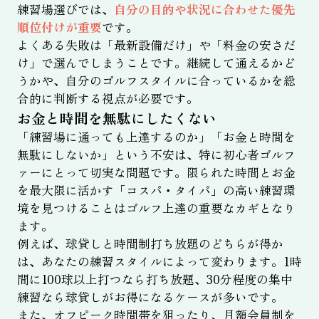
練習場選びでは、
自分の目的や状況に合わせた優先
順位付けが重要
です。
よくある失敗は「最新設備だけ」や「料金の安さだ
け」で選んでしまうことです。継続して通えるかど
うかや、自分のゴルフスタイルに合っているかを総
合的に判断する視点が必要です。
お金と時間を無駄にしたくない
「練習場に通っても上達するのか」「お金と時間を
無駄にしないか」という不安は、特に初心者ゴルフ
ァーにとって切実な問題です。限られた時間とお金
を最大限に活かす「コスパ・タイパ」の高い練習環
境を見つけることはゴルフ上達の重要なカギとなり
ます。
例えば、球貸しと時間制打ち放題のどちらが得か
は、あなたの練習スタイルによって変わります。1時
間に100球以上打つなら打ち放題、30分程度の集中
練習なら球貸しがお得になるケースが多いです。
また、オフピーク時間帯を狙ったり、月額会員制を