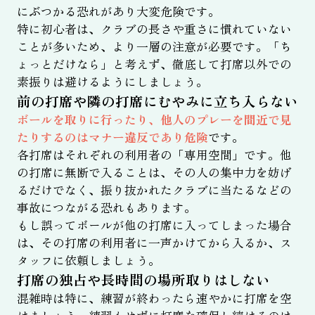
にぶつかる恐れがあり大変危険です。
特に初心者は、クラブの長さや重さに慣れていない
ことが多いため、より一層の注意が必要です。「ち
ょっとだけなら」と考えず、徹底して打席以外での
素振りは避けるようにしましょう。
前の打席や隣の打席にむやみに立ち入らない
ボールを取りに行ったり、他人のプレーを間近で見
たりするのはマナー違反であり危険
です。
各打席はそれぞれの利用者の「専用空間」です。他
の打席に無断で入ることは、その人の集中力を妨げ
るだけでなく、振り抜かれたクラブに当たるなどの
事故につながる恐れもあります。
もし誤ってボールが他の打席に入ってしまった場合
は、その打席の利用者に一声かけてから入るか、ス
タッフに依頼しましょう。
打席の独占や長時間の場所取りはしない
混雑時は特に、練習が終わったら速やかに打席を空