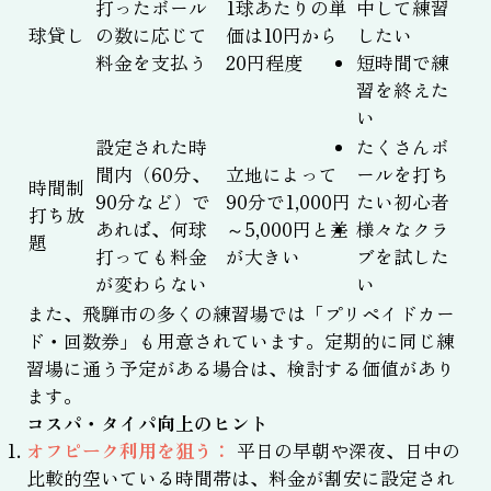
打ったボール
1球あたりの単
中して練習
球貸し
の数に応じて
価は10円から
したい
料金を支払う
20円程度
短時間で練
習を終えた
い
設定された時
たくさんボ
間内（60分、
立地によって
ールを打ち
時間制
90分など）で
90分で1,000円
たい初心者
打ち放
あれば、何球
～5,000円と差
様々なクラ
題
打っても料金
が大きい
ブを試した
が変わらない
い
また、飛騨市の多くの練習場では「プリペイドカー
ド・回数券」も用意されています。定期的に同じ練
習場に通う予定がある場合は、検討する価値があり
ます。
コスパ・タイパ向上のヒント
オフピーク利用を狙う：
平日の早朝や深夜、日中の
比較的空いている時間帯は、料金が割安に設定され