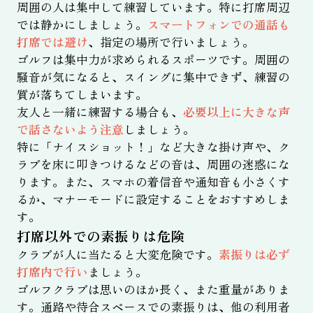
周囲の人は集中して練習しています。特に打席周辺
では静かにしましょう。
スマートフォンでの通話も
打席では避け
、指定の場所で行いましょう。
ゴルフは集中力が求められるスポーツです。周囲の
騒音が気になると、スイングに集中できず、練習の
質が落ちてしまいます。
友人と一緒に練習する場合も、
必要以上に大きな声
で話さないよう注意
しましょう。
特に「ナイスショット！」など大きな掛け声や、ク
ラブを床に叩きつけるなどの音は、周囲の迷惑にな
ります。また、スマホの着信音や通知音も小さくす
るか、マナーモードに設定することをおすすめしま
す。
打席以外での素振りは危険
クラブが人に当たると大変危険です。
素振りは必ず
打席内で行い
ましょう。
ゴルフクラブは思いのほか長く、また重量がありま
す。通路や待合スペースでの素振りは、他の利用者