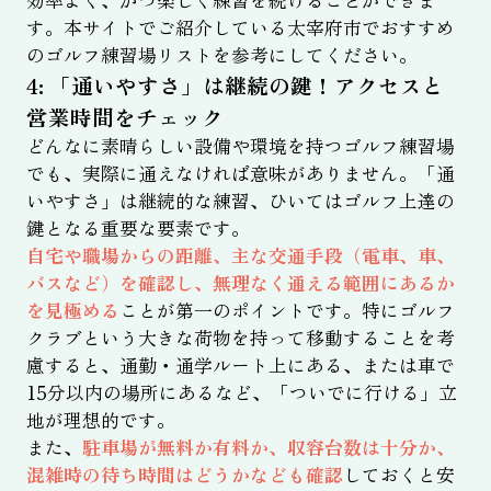
す。本サイトでご紹介している太宰府市でおすすめ
のゴルフ練習場リストを参考にしてください。
4: 「通いやすさ」は継続の鍵！アクセスと
営業時間をチェック
どんなに素晴らしい設備や環境を持つゴルフ練習場
でも、実際に通えなければ意味がありません。「通
いやすさ」は継続的な練習、ひいてはゴルフ上達の
鍵となる重要な要素です。
自宅や職場からの距離、主な交通手段（電車、車、
バスなど）を確認し、無理なく通える範囲にあるか
を見極める
ことが第一のポイントです。特にゴルフ
クラブという大きな荷物を持って移動することを考
慮すると、通勤・通学ルート上にある、または車で
15分以内の場所にあるなど、「ついでに行ける」立
地が理想的です。
また、
駐車場が無料か有料か、収容台数は十分か、
混雑時の待ち時間はどうかなども確認
しておくと安