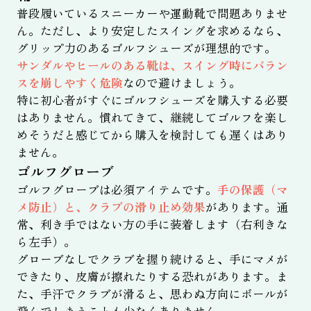
普段履いているスニーカーや運動靴で問題ありませ
ん。ただし、より安定したスイングを求めるなら、
グリップ力のあるゴルフシューズが理想的です。
サンダルやヒールのある靴は、スイング時にバラン
スを崩しやすく危険
なので避けましょう。
特に初心者がすぐにゴルフシューズを購入する必要
はありません。慣れてきて、継続してゴルフを楽し
めそうだと感じてから購入を検討しても遅くはあり
ません。
ゴルフグローブ
ゴルフグローブは必須アイテムです。
手の保護（マ
メ防止）と、クラブの滑り止め効果
があります。通
常、利き手ではない方の手に装着します（右利きな
ら左手）。
グローブなしでクラブを握り続けると、手にマメが
できたり、皮膚が擦れたりする恐れがあります。ま
た、手汗でクラブが滑ると、思わぬ方向にボールが
飛んでしまうことも少なくありません。