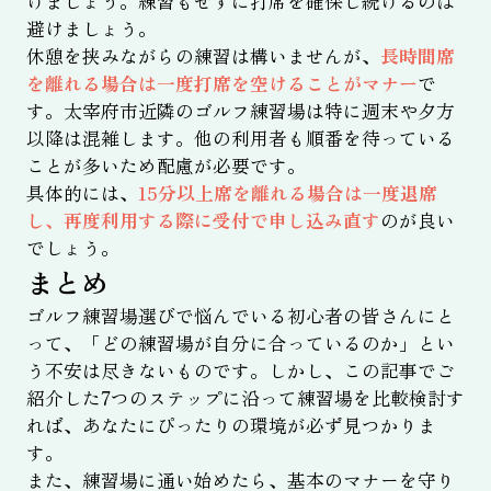
けましょう。練習もせずに打席を確保し続けるのは
避けましょう。
休憩を挟みながらの練習は構いませんが、
長時間席
を離れる場合は一度打席を空けることがマナー
で
す。太宰府市近隣のゴルフ練習場は特に週末や夕方
以降は混雑します。他の利用者も順番を待っている
ことが多いため配慮が必要です。
具体的には、
15分以上席を離れる場合は一度退席
し、再度利用する際に受付で申し込み直す
のが良い
でしょう。
まとめ
ゴルフ練習場選びで悩んでいる初心者の皆さんにと
って、「どの練習場が自分に合っているのか」とい
う不安は尽きないものです。しかし、この記事でご
紹介した7つのステップに沿って練習場を比較検討す
れば、あなたにぴったりの環境が必ず見つかりま
す。
また、練習場に通い始めたら、基本のマナーを守り