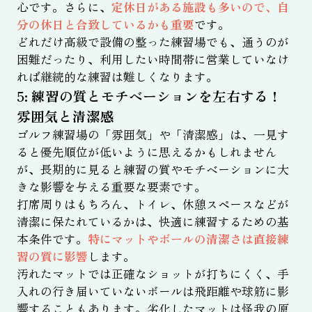
心です。さらに、
定休日がある施設も多いので、自
分の休日と合致しているかも重要
です。
どれだけ高級で設備の整った練習場でも、通うのが
困難だったり、利用したい時間帯に営業していなけ
れば継続的な練習は難しくなります。
5: 練習の質とモチベーションを左右する！
雰囲気と清潔感
ゴルフ練習場の「雰囲気」や「清潔感」は、一見す
ると優先順位が低いように思えるかもしれません
が、長期的に見ると練習の質やモチベーションに大
きな影響を与える重要な要素です。
打席周りはもちろん、トイレ、休憩スペースなどが
清潔に保たれているかは、快適に練習するための基
本条件です。
特にマットやボールの清潔さは直接練
習の質に影響
します。
汚れたマットでは正確なショットが打ちにくく、手
入れの行き届いていないボールは飛距離や球筋に影
響することもあります。劣化したマットは怪我の原