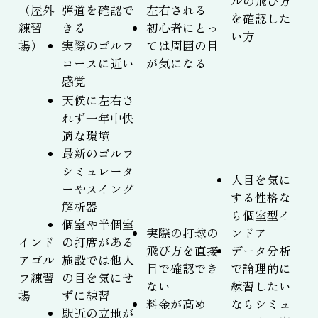
ルの飛び方
（屋外
弾道を確認で
左右される
を確認した
練習
きる
初心者にとっ
い方
場）
実際のゴルフ
ては周囲の目
コースに近い
が気になる
感覚
天候に左右さ
れず一年中快
適な環境
最新のゴルフ
シミュレータ
人目を気に
ーやスイング
する性格な
解析器
ら個室型イ
個室や半個室
実際の打球の
ンドア
インド
の打席がある
飛び方を直接
データ分析
アゴル
施設では他人
目で確認でき
で論理的に
フ練習
の目を気にせ
ない
練習したい
場
ずに練習
料金が高め
ならシミュ
駅近の立地が