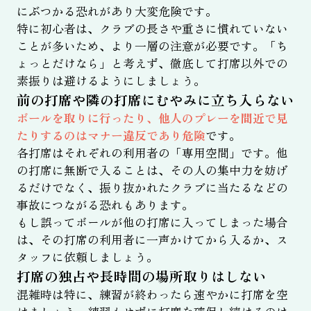
にぶつかる恐れがあり大変危険です。
特に初心者は、クラブの長さや重さに慣れていない
ことが多いため、より一層の注意が必要です。「ち
ょっとだけなら」と考えず、徹底して打席以外での
素振りは避けるようにしましょう。
前の打席や隣の打席にむやみに立ち入らない
ボールを取りに行ったり、他人のプレーを間近で見
たりするのはマナー違反であり危険
です。
各打席はそれぞれの利用者の「専用空間」です。他
の打席に無断で入ることは、その人の集中力を妨げ
るだけでなく、振り抜かれたクラブに当たるなどの
事故につながる恐れもあります。
もし誤ってボールが他の打席に入ってしまった場合
は、その打席の利用者に一声かけてから入るか、ス
タッフに依頼しましょう。
打席の独占や長時間の場所取りはしない
混雑時は特に、練習が終わったら速やかに打席を空