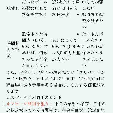
打ったボール
1球あたりの単
中して練習
球貸し
の数に応じて
価は10円から
したい
料金を支払う
20円程度
短時間で練
習を終えた
い
設定された時
たくさんボ
間内（60分、
立地によって
ールを打ち
時間制
90分など）で
90分で1,000円
たい初心者
打ち放
あれば、何球
～5,000円と差
様々なクラ
題
打っても料金
が大きい
ブを試した
が変わらない
い
また、太宰府市の多くの練習場では「プリペイドカ
ード・回数券」も用意されています。定期的に同じ
練習場に通う予定がある場合は、検討する価値があ
ります。
コスパ・タイパ向上のヒント
オフピーク利用を狙う：
平日の早朝や深夜、日中の
比較的空いている時間帯は、料金が割安に設定され