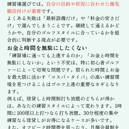
練習場選びでは、
自分の目的や状況に合わせた優先
順位付けが重要
です。
よくある失敗は「最新設備だけ」や「料金の安さだ
け」で選んでしまうことです。継続して通えるかど
うかや、自分のゴルフスタイルに合っているかを総
合的に判断する視点が必要です。
お金と時間を無駄にしたくない
「練習場に通っても上達するのか」「お金と時間を
無駄にしないか」という不安は、特に初心者ゴルフ
ァーにとって切実な問題です。限られた時間とお金
を最大限に活かす「コスパ・タイパ」の高い練習環
境を見つけることはゴルフ上達の重要なカギとなり
ます。
例えば、球貸しと時間制打ち放題のどちらが得か
は、あなたの練習スタイルによって変わります。1時
間に100球以上打つなら打ち放題、30分程度の集中
練習なら球貸しがお得になるケースが多いです。
また、オフピーク時間帯を狙ったり、月額会員制を