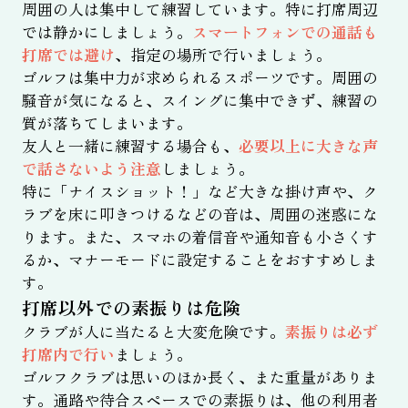
周囲の人は集中して練習しています。特に打席周辺
では静かにしましょう。
スマートフォンでの通話も
打席では避け
、指定の場所で行いましょう。
ゴルフは集中力が求められるスポーツです。周囲の
騒音が気になると、スイングに集中できず、練習の
質が落ちてしまいます。
友人と一緒に練習する場合も、
必要以上に大きな声
で話さないよう注意
しましょう。
特に「ナイスショット！」など大きな掛け声や、ク
ラブを床に叩きつけるなどの音は、周囲の迷惑にな
ります。また、スマホの着信音や通知音も小さくす
るか、マナーモードに設定することをおすすめしま
す。
打席以外での素振りは危険
クラブが人に当たると大変危険です。
素振りは必ず
打席内で行い
ましょう。
ゴルフクラブは思いのほか長く、また重量がありま
す。通路や待合スペースでの素振りは、他の利用者