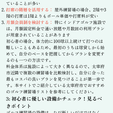
ていることが多い
打席の階層を活用する：
屋外練習場の場合、2階や3
階の打席は1階よりもボール単価や打席料が安い
月額会員制を検討する：
特にインドアゴルフ施設で
は、月額固定料金で通い放題や月数回の利用プラン
が用意されていることがあります
初心者の場合、体力的に100球以上続けて打つのは
難しいこともあるため、最初のうちは球貸しから始
めて、自分のペースを把握してからプランを変更す
るのも一つの方法です。
料金体系は施設によって大きく異なるので、太宰府
市近隣で複数の練習場を比較検討し、自分に合った
最もコスパの良いプランを見つけることが第一歩で
す。本サイトでご紹介している太宰府市でおすすめ
のゴルフ練習場リストを参考にしてください。
3: 初心者に優しい設備かチェック！見るべ
きポイント
ゴルフ練習場の設備は、ただ新しいだけではなく