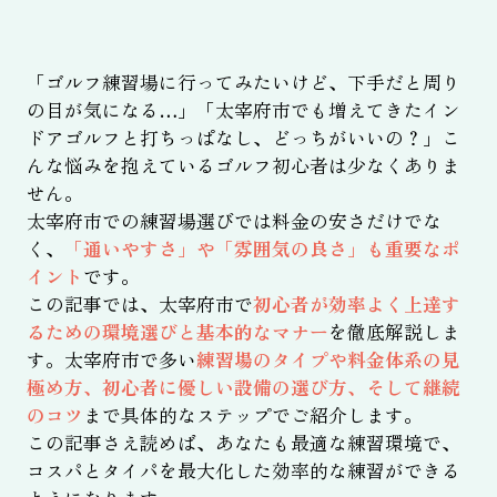
「ゴルフ練習場に行ってみたいけど、下手だと周り
の目が気になる…」「太宰府市でも増えてきたイン
ドアゴルフと打ちっぱなし、どっちがいいの？」こ
んな悩みを抱えているゴルフ初心者は少なくありま
せん。
太宰府市での練習場選びでは料金の安さだけでな
く、
「通いやすさ」や「雰囲気の良さ」も重要なポ
イント
です。
この記事では、太宰府市で
初心者が効率よく上達す
るための環境選びと基本的なマナー
を徹底解説しま
す。太宰府市で多い
練習場のタイプや料金体系の見
極め方、初心者に優しい設備の選び方、そして継続
のコツ
まで具体的なステップでご紹介します。
この記事さえ読めば、あなたも最適な練習環境で、
コスパとタイパを最大化した効率的な練習ができる