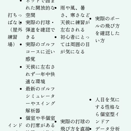
ネットで囲ま
れた開放的な
雨や風、暑
打ちっ
空間
さ、寒さなど
実際のボー
ぱなし
実際の打球・
天候に練習が
ルの飛び方
（屋外
弾道を確認で
左右される
を確認した
練習
きる
初心者にとっ
い方
場）
実際のゴルフ
ては周囲の目
コースに近い
が気になる
感覚
天候に左右さ
れず一年中快
適な環境
最新のゴルフ
シミュレータ
人目を気に
ーやスイング
する性格な
解析器
ら個室型イ
個室や半個室
実際の打球の
ンドア
インド
の打席がある
飛び方を直接
データ分析