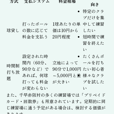
方式
支払システム
料金相場
向き
特定のクラ
ブだけを集
打ったボール
1球あたりの単
中して練習
球貸し
の数に応じて
価は10円から
したい
料金を支払う
20円程度
短時間で練
習を終えた
い
設定された時
たくさんボ
間内（60分、
立地によって
ールを打ち
時間制
90分など）で
90分で1,000円
たい初心者
打ち放
あれば、何球
～5,000円と差
様々なクラ
題
打っても料金
が大きい
ブを試した
が変わらない
い
また、千早赤阪村の多くの練習場では「プリペイド
カード・回数券」も用意されています。定期的に同
じ練習場に通う予定がある場合は、検討する価値が
あります。