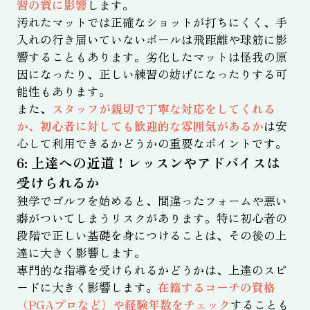
習の質に影響
します。
汚れたマットでは正確なショットが打ちにくく、手
入れの行き届いていないボールは飛距離や球筋に影
響することもあります。劣化したマットは怪我の原
因になったり、正しい練習の妨げになったりする可
能性もあります。
また、
スタッフが親切で丁寧な対応をしてくれる
か、初心者に対しても歓迎的な雰囲気があるか
は安
心して利用できるかどうかの重要なポイントです。
6: 上達への近道！レッスンやアドバイスは
受けられるか
独学でゴルフを始めると、間違ったフォームや悪い
癖がついてしまうリスクがあります。特に初心者の
段階で正しい基礎を身につけることは、その後の上
達に大きく影響します。
専門的な指導を受けられるかどうかは、上達のスピ
ードに大きく影響します。
在籍するコーチの資格
（PGAプロなど）や経験年数をチェック
することも