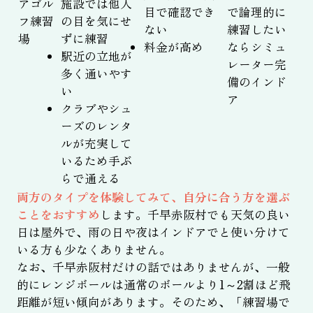
アゴル
施設では他人
目で確認でき
で論理的に
フ練習
の目を気にせ
ない
練習したい
場
ずに練習
料金が高め
ならシミュ
駅近の立地が
レーター完
多く通いやす
備のインド
い
ア
クラブやシュ
ーズのレンタ
ルが充実して
いるため手ぶ
らで通える
両方のタイプを体験してみて、自分に合う方を選ぶ
ことをおすすめ
します。千早赤阪村でも天気の良い
日は屋外で、雨の日や夜はインドアでと使い分けて
いる方も少なくありません。
なお、千早赤阪村だけの話ではありませんが、一般
的にレンジボールは通常のボールより1～2割ほど飛
距離が短い傾向があります。そのため、「練習場で