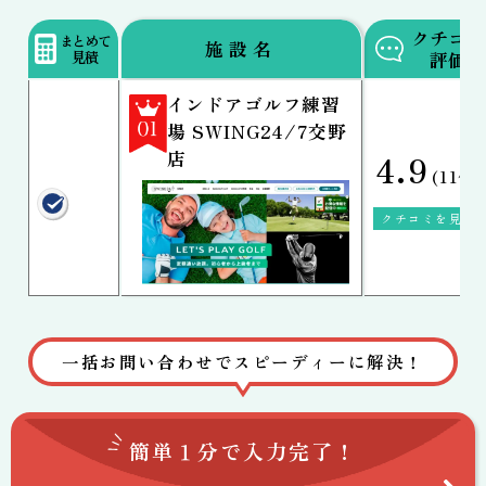
クチコミ
まとめて
施設名
見積
評価
インドアゴルフ練習
場 SWING24/7交野
店
4.9
(11件)
クチコミを見る
一括お問い合わせでスピーディーに解決！
簡単１分で
入力完了！