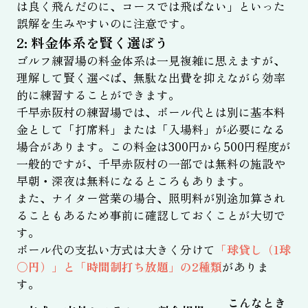
は良く飛んだのに、コースでは飛ばない」といった
誤解を生みやすいのに注意です。
2: 料金体系を賢く選ぼう
ゴルフ練習場の料金体系は一見複雑に思えますが、
理解して賢く選べば、無駄な出費を抑えながら効率
的に練習することができます。
千早赤阪村の練習場では、ボール代とは別に基本料
金として「打席料」または「入場料」が必要になる
場合があります。この料金は300円から500円程度が
一般的ですが、千早赤阪村の一部では無料の施設や
早朝・深夜は無料になるところもあります。
また、ナイター営業の場合、照明料が別途加算され
ることもあるため事前に確認しておくことが大切で
す。
ボール代の支払い方式は大きく分けて
「球貸し（1球
〇円）」と「時間制打ち放題」の2種類
がありま
す。
こんなとき