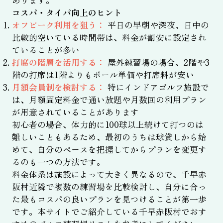
コスパ・タイパ向上のヒント
オフピーク利用を狙う：
平日の早朝や深夜、日中の
比較的空いている時間帯は、料金が割安に設定され
ていることが多い
打席の階層を活用する：
屋外練習場の場合、2階や3
階の打席は1階よりもボール単価や打席料が安い
月額会員制を検討する：
特にインドアゴルフ施設で
は、月額固定料金で通い放題や月数回の利用プラン
が用意されていることがあります
初心者の場合、体力的に100球以上続けて打つのは
難しいこともあるため、最初のうちは球貸しから始
めて、自分のペースを把握してからプランを変更す
るのも一つの方法です。
料金体系は施設によって大きく異なるので、千早赤
阪村近隣で複数の練習場を比較検討し、自分に合っ
た最もコスパの良いプランを見つけることが第一歩
です。本サイトでご紹介している千早赤阪村でおす