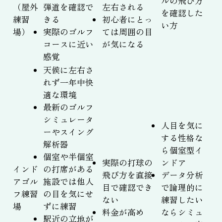
ルの飛び方
（屋外
弾道を確認で
左右される
を確認した
練習
きる
初心者にとっ
い方
場）
実際のゴルフ
ては周囲の目
コースに近い
が気になる
感覚
天候に左右さ
れず一年中快
適な環境
最新のゴルフ
シミュレータ
人目を気に
ーやスイング
する性格な
解析器
ら個室型イ
個室や半個室
実際の打球の
ンドア
インド
の打席がある
飛び方を直接
データ分析
アゴル
施設では他人
目で確認でき
で論理的に
フ練習
の目を気にせ
ない
練習したい
場
ずに練習
料金が高め
ならシミュ
駅近の立地が