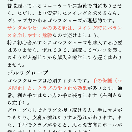
普段履いているスニーカーや運動靴で問題ありませ
ん。ただし、より安定したスイングを求めるなら、
グリップ力のあるゴルフシューズが理想的です。
サンダルやヒールのある靴は、スイング時にバラン
スを崩しやすく危険
なので避けましょう。
特に初心者がすぐにゴルフシューズを購入する必要
はありません。慣れてきて、継続してゴルフを楽し
めそうだと感じてから購入を検討しても遅くはあり
ません。
ゴルフグローブ
ゴルフグローブは必須アイテムです。
手の保護（マ
メ防止）と、クラブの滑り止め効果
があります。通
常、利き手ではない方の手に装着します（右利きな
ら左手）。
グローブなしでクラブを握り続けると、手にマメが
できたり、皮膚が擦れたりする恐れがあります。ま
た、手汗でクラブが滑ると、思わぬ方向にボールが
飛んでしまうことも少なくありません。