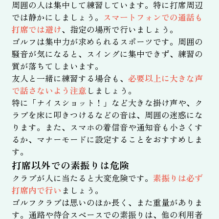
周囲の人は集中して練習しています。特に打席周辺
では静かにしましょう。
スマートフォンでの通話も
打席では避け
、指定の場所で行いましょう。
ゴルフは集中力が求められるスポーツです。周囲の
騒音が気になると、スイングに集中できず、練習の
質が落ちてしまいます。
友人と一緒に練習する場合も、
必要以上に大きな声
で話さないよう注意
しましょう。
特に「ナイスショット！」など大きな掛け声や、ク
ラブを床に叩きつけるなどの音は、周囲の迷惑にな
ります。また、スマホの着信音や通知音も小さくす
るか、マナーモードに設定することをおすすめしま
す。
打席以外での素振りは危険
クラブが人に当たると大変危険です。
素振りは必ず
打席内で行い
ましょう。
ゴルフクラブは思いのほか長く、また重量がありま
す。通路や待合スペースでの素振りは、他の利用者