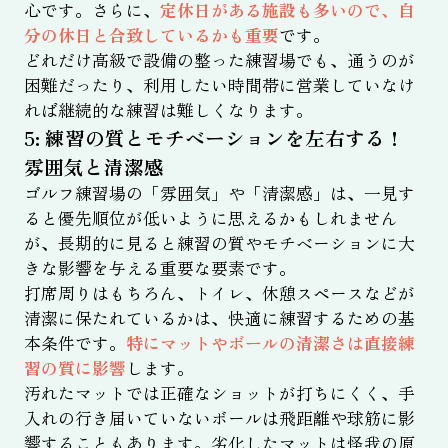
心です。さらに、
定休日がある施設も多いので、自
分の休日と合致しているかも重要
です。
どれだけ高級で設備の整った練習場でも、通うのが
困難だったり、利用したい時間帯に営業していなけ
れば継続的な練習は難しくなります。
5: 練習の質とモチベーションを左右する！
雰囲気と清潔感
ゴルフ練習場の「雰囲気」や「清潔感」は、一見す
ると優先順位が低いように思えるかもしれません
が、長期的に見ると練習の質やモチベーションに大
きな影響を与える重要な要素です。
打席周りはもちろん、トイレ、休憩スペースなどが
清潔に保たれているかは、快適に練習するための基
本条件です。
特にマットやボールの清潔さは直接練
習の質に影響
します。
汚れたマットでは正確なショットが打ちにくく、手
入れの行き届いていないボールは飛距離や球筋に影
響することもあります。劣化したマットは怪我の原