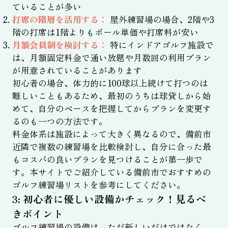
ていることが多い
打席の階層を活用する：
屋外練習場の場合、2階や3
階の打席は1階よりもボール単価や打席料が安い
月額会員制を検討する：
特にインドアゴルフ施設で
は、月額固定料金で通い放題や月数回の利用プラン
が用意されていることがあります
初心者の場合、体力的に100球以上続けて打つのは
難しいこともあるため、最初のうちは球貸しから始
めて、自分のペースを把握してからプランを変更す
るのも一つの方法です。
料金体系は施設によって大きく異なるので、備前市
近隣で複数の練習場を比較検討し、自分に合った最
もコスパの良いプランを見つけることが第一歩で
す。本サイトでご紹介している備前市でおすすめの
ゴルフ練習場リストを参考にしてください。
3: 初心者に優しい設備かチェック！見るべ
きポイント
ゴルフ練習場の設備は、ただ新しいだけではなく