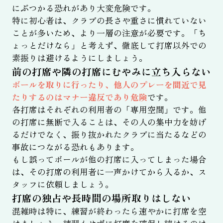
にぶつかる恐れがあり大変危険です。
特に初心者は、クラブの長さや重さに慣れていない
ことが多いため、より一層の注意が必要です。「ち
ょっとだけなら」と考えず、徹底して打席以外での
素振りは避けるようにしましょう。
前の打席や隣の打席にむやみに立ち入らない
ボールを取りに行ったり、他人のプレーを間近で見
たりするのはマナー違反であり危険
です。
各打席はそれぞれの利用者の「専用空間」です。他
の打席に無断で入ることは、その人の集中力を妨げ
るだけでなく、振り抜かれたクラブに当たるなどの
事故につながる恐れもあります。
もし誤ってボールが他の打席に入ってしまった場合
は、その打席の利用者に一声かけてから入るか、ス
タッフに依頼しましょう。
打席の独占や長時間の場所取りはしない
混雑時は特に、練習が終わったら速やかに打席を空